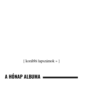
[
korábbi lapszámok »
]
A HÓNAP ALBUMA