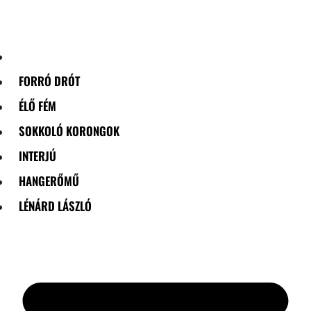
Skip
to
content
FORRÓ DRÓT
ÉLŐ FÉM
SOKKOLÓ KORONGOK
INTERJÚ
HANGERŐMŰ
LÉNÁRD LÁSZLÓ