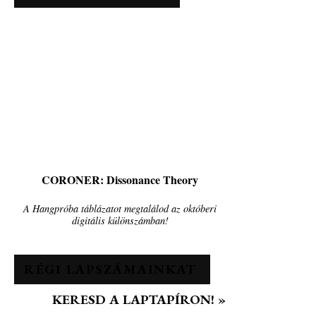
CORONER: Dissonance Theory
A Hangpróba táblázatot megtalálod az októberi
digitális különszámban!
RÉGI LAPSZÁMAINKAT
KERESD A LAPTAPÍRON! »