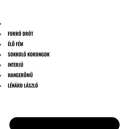
Skip
to
content
FORRÓ DRÓT
ÉLŐ FÉM
SOKKOLÓ KORONGOK
INTERJÚ
HANGERŐMŰ
LÉNÁRD LÁSZLÓ