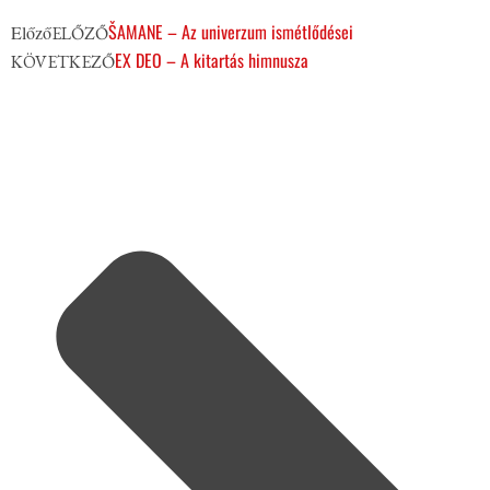
ŠAMANE – Az univerzum ismétlődései
Előző
ELŐZŐ
EX DEO – A kitartás himnusza
KÖVETKEZŐ