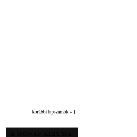
[
korábbi lapszámok »
]
A HÓNAP ALBUMA