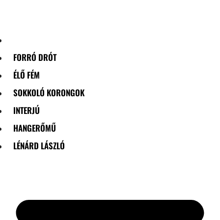
Skip
to
content
FORRÓ DRÓT
ÉLŐ FÉM
SOKKOLÓ KORONGOK
INTERJÚ
HANGERŐMŰ
LÉNÁRD LÁSZLÓ