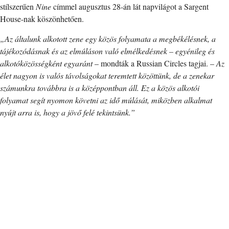
stílszerűen
Nine
címmel augusztus 28-án lát napvilágot a Sargent
House-nak köszönhetően.
„Az általunk alkotott zene egy közös folyamata a megbékélésnek, a
tájékozódásnak és az elmúláson való elmélkedésnek – egyénileg és
alkotóközösségként egyaránt
– mondták a Russian Circles tagjai. –
Az
élet nagyon is valós távolságokat teremtett közöttünk, de a zenekar
számunkra továbbra is a középpontban áll. Ez a közös alkotói
folyamat segít nyomon követni az idő múlását, miközben alkalmat
nyújt arra is, hogy a jövő felé tekintsünk.”