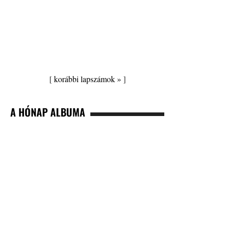
[
korábbi lapszámok »
]
A HÓNAP ALBUMA