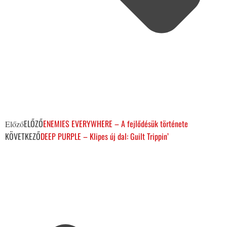
ELŐZŐ
ENEMIES EVERYWHERE – A fejlődésük története
Előző
KÖVETKEZŐ
DEEP PURPLE – Klipes új dal: Guilt Trippin’