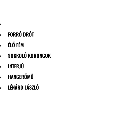
Skip
to
content
FORRÓ DRÓT
ÉLŐ FÉM
SOKKOLÓ KORONGOK
INTERJÚ
HANGERŐMŰ
LÉNÁRD LÁSZLÓ