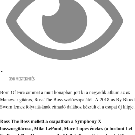
398 MEGTEKINTÉS
Born Of Fire címmel a múlt hónapban jött ki a negyedik album az ex-
Manowar gitáros, Ross The Boss szólócsapatától. A 2018-as By Blood
Sworn lemez folytatásának címadó dalához készült el a csapat új klipje.
Ross The Boss mellett a csapatban a Symphony X
basszusgitárosa, Mike LePond, Marc Lopes énekes (a bostoni Let