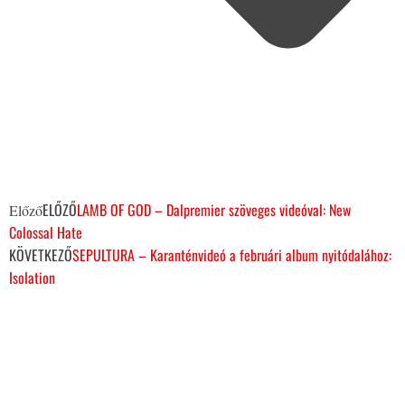
ELŐZŐ
LAMB OF GOD – Dalpremier szöveges videóval: New
Előző
Colossal Hate
KÖVETKEZŐ
SEPULTURA – Karanténvideó a februári album nyitódalához:
Isolation