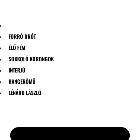
Skip
to
content
FORRÓ DRÓT
ÉLŐ FÉM
SOKKOLÓ KORONGOK
INTERJÚ
HANGERŐMŰ
LÉNÁRD LÁSZLÓ