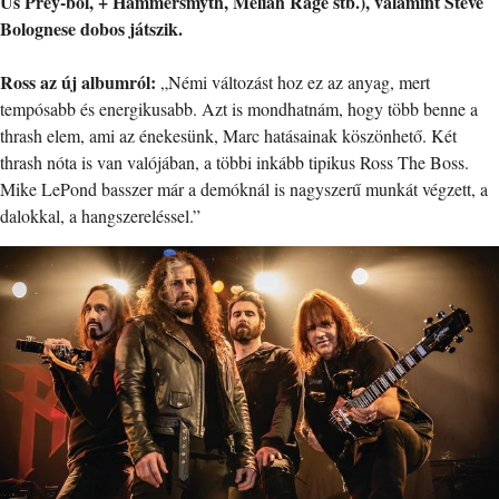
Us Prey-ből, + Hammersmyth, Meliah Rage stb.), valamint Steve
Bolognese dobos játszik.
Ross az új albumról:
„Némi változást hoz ez az anyag, mert
tempósabb és energikusabb. Azt is mondhatnám, hogy több benne a
thrash elem, ami az énekesünk, Marc hatásainak köszönhető. Két
thrash nóta is van valójában, a többi inkább tipikus Ross The Boss.
Mike LePond basszer már a demóknál is nagyszerű munkát végzett, a
dalokkal, a hangszereléssel.”