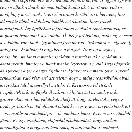
készen álltak a dalok, de nem tudtuk kiadni őket, mert nem volt rá
mód, hogy turnézzunk. Ezért el akartam kerülni azt a helyzetet, hogy
túl sokáig ülünk a dalokon, inkább azt akartam, hogy frissek
maradjanak. Így áprilisban lejátszottam azokat a zenekaromnak, és
májusban bementünk a stúdióba. Öt hétig próbáltunk, aztán egyenesen
a stúdióba vonultunk, így minden friss maradt. Számukra ez teljesen új
dolog volt, és mindenki hozzátette a magáét. Nagyon tetszik az
eredmény. Imádom a metált. Imádom a thrash metált. Imádom a
death metált. Imádom a black metált. Szeretem a metal összes fajtáját,
de szeretem a zene összes fajtáját is. Számomra a metal zene, a metal
zenekarban való részvétel azt jelenti, hogy mindig megpróbálok olyan
megoldást találni, amellyel metalos és Kreator-ös lehetek, de
beépíthetek más műfajokból származó hatásokat is, esetleg más
groove-okat, más hangulatokat, ahelyett, hogy az elejétől a végéig
csak egy thrash metal albumot adnék ki. Úgy értem, megtehetnénk ezt
– potenciálisan mindenképp –, de unalmas lenne, és nem a szívünkből
jönne. És úgy gondolom, előfordul alkalmanként, hogy amikor
meghallgatod a megjelenő lemezeket, olyan, mintha az emberek