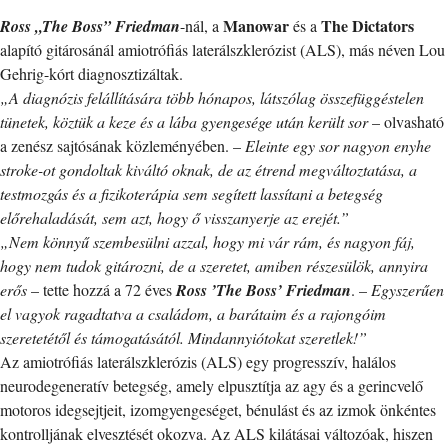
Manowar
The Dictators
Ross „The Boss” Friedman
-nál, a
és a
alapító gitárosánál amiotrófiás laterálszklerózist (ALS), más néven Lou
Gehrig-kórt diagnosztizáltak.
„A diagnózis felállítására több hónapos, látszólag összefüggéstelen
tünetek, köztük a keze és a lába gyengesége után került sor
– olvasható
a zenész sajtósának közleményében. –
Eleinte egy sor nagyon enyhe
stroke-ot gondoltak kiváltó oknak, de az étrend megváltoztatása, a
testmozgás és a fizikoterápia sem segített lassítani a betegség
előrehaladását, sem azt, hogy ő visszanyerje az erejét.”
„Nem könnyű szembesülni azzal, hogy mi vár rám, és nagyon fáj,
hogy nem tudok gitározni, de a szeretet, amiben részesülök, annyira
erős
– tette hozzá a 72 éves
Ross ’The Boss’ Friedman
. –
Egyszerűen
el vagyok ragadtatva a családom, a barátaim és a rajongóim
szeretetétől és támogatásától. Mindannyiótokat szeretlek!”
Az amiotrófiás laterálszklerózis (ALS) egy progresszív, halálos
neurodegeneratív betegség, amely elpusztítja az agy és a gerincvelő
motoros idegsejtjeit, izomgyengeséget, bénulást és az izmok önkéntes
kontrolljának elvesztését okozva. Az ALS kilátásai változóak, hiszen