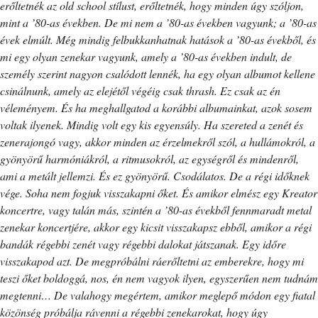
erőltetnék az old school stílust, erőltetnék, hogy minden úgy szóljon,
mint a ’80-as években. De mi nem a ’80-as években vagyunk; a ’80-as
évek elmúlt. Még mindig felbukkanhatnak hatások a ’80-as évekből, és
mi egy olyan zenekar vagyunk, amely a ’80-as években indult, de
személy szerint nagyon csalódott lennék, ha egy olyan albumot kellene
csinálnunk, amely az elejétől végéig csak thrash. Ez csak az én
véleményem. És ha meghallgatod a korábbi albumainkat, azok sosem
voltak ilyenek. Mindig volt egy kis egyensúly. Ha szereted a zenét és
zenerajongó vagy, akkor minden az érzelmekről szól, a hullámokról, a
gyönyörű harmóniákról, a ritmusokról, az egységről és mindenről,
ami a metált jellemzi. És ez gyönyörű. Csodálatos. De a régi időknek
vége. Soha nem fogjuk visszakapni őket. És amikor elmész egy Kreator
koncertre, vagy talán más, szintén a ’80-as évekből fennmaradt metal
zenekar koncertjére, akkor egy kicsit visszakapsz ebből, amikor a régi
bandák régebbi zenét vagy régebbi dalokat játszanak. Egy időre
visszakapod azt. De megpróbálni ráerőltetni az emberekre, hogy mi
teszi őket boldoggá, nos, én nem vagyok ilyen, egyszerűen nem tudnám
megtenni… De valahogy megértem, amikor meglepő módon egy fiatal
közönség próbálja rávenni a régebbi zenekarokat, hogy úgy