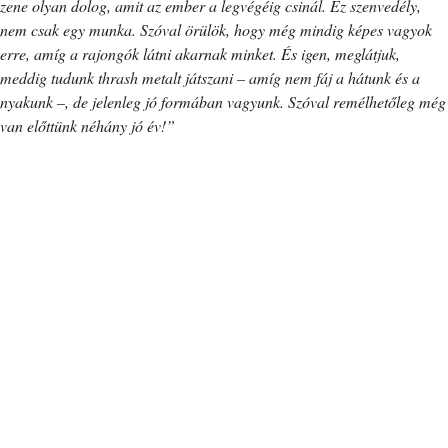
zene olyan dolog, amit az ember a legvégéig csinál. Ez szenvedély,
nem csak egy munka. Szóval örülök, hogy még mindig képes vagyok
erre, amíg a rajongók látni akarnak minket. És igen, meglátjuk,
meddig tudunk thrash metalt játszani – amíg nem fáj a hátunk és a
nyakunk –, de jelenleg jó formában vagyunk. Szóval remélhetőleg még
van előttünk néhány jó év!”