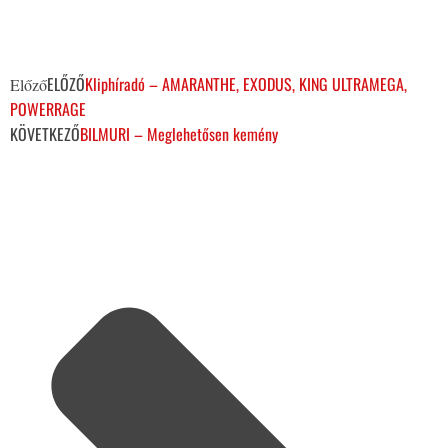
ELŐZŐ
Kliphíradó – AMARANTHE, EXODUS, KING ULTRAMEGA,
Előző
POWERRAGE
KÖVETKEZŐ
BILMURI – Meglehetősen kemény