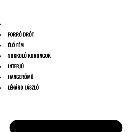
Skip
to
content
FORRÓ DRÓT
ÉLŐ FÉM
SOKKOLÓ KORONGOK
INTERJÚ
HANGERŐMŰ
LÉNÁRD LÁSZLÓ