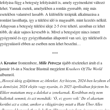
lefolyása függ a betegség lefolyásától is, amely egyénenként változó
lehet. Vannak esetek, amelyekben a romlás gyorsabb, míg más
esetekben valamivel lassabb. A különféle terápiák alkalmazása a
romlást lassíthatja, így a túlélési idő is magasabb, mint kezelés nélkül.
Átlagosan a betegség túlélési ideje 2-5 évre tehető, azonban ez lehet
több, de akár sajnos kevesebb is. Mivel a betegségre nincs ismert
gyógymód és egy gyógyíthatatlan állapotról van szó, így túlélésről és
gyógyulásról ebben az esetben nem lehet beszélni…
***
Kreator
A
frontembere,
Mille Petrozza
újabb részleteket árult el a
január 16-án a Nuclear Blastnál megjelent
Krushers Of The World
albumról.
„Hosszú ideig gyűjtöttem az ötleteket. Azt hiszem, 2024-ben kezdtem el
a demózást, 2024 elején vagy nyarán, és 2025 áprilisában fejeztem be.
Ekkor mutattam meg a dalokat a zenekarnak. Korábban még nem
hallottak semmit, és azt mondták: ’Ó, ez gyors volt.’ De el akartam
kerülni azt a szitut, amikor a világjárvány miatt a Hate Über Alles
albummal kapcsolatban le kellett állítanunk mindent, és ugyan egy éve