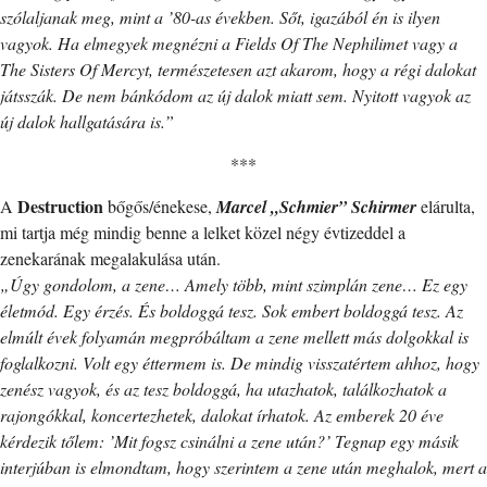
szólaljanak meg, mint a ’80-as években. Sőt, igazából én is ilyen
vagyok. Ha elmegyek megnézni a Fields Of The Nephilimet vagy a
The Sisters Of Mercyt, természetesen azt akarom, hogy a régi dalokat
játsszák. De nem bánkódom az új dalok miatt sem. Nyitott vagyok az
új dalok hallgatására is.”
***
Destruction
A
bőgős/énekese,
Marcel „Schmier” Schirmer
elárulta,
mi tartja még mindig benne a lelket közel négy évtizeddel a
zenekarának megalakulása után.
„Úgy gondolom, a zene… Amely több, mint szimplán zene… Ez egy
életmód. Egy érzés. És boldoggá tesz. Sok embert boldoggá tesz. Az
elmúlt évek folyamán megpróbáltam a zene mellett más dolgokkal is
foglalkozni. Volt egy éttermem is. De mindig visszatértem ahhoz, hogy
zenész vagyok, és az tesz boldoggá, ha utazhatok, találkozhatok a
rajongókkal, koncertezhetek, dalokat írhatok. Az emberek 20 éve
kérdezik tőlem: ’Mit fogsz csinálni a zene után?’ Tegnap egy másik
interjúban is elmondtam, hogy szerintem a zene után meghalok, mert a