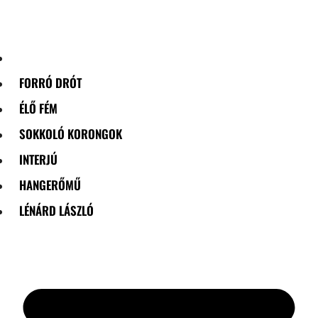
Skip
to
content
FORRÓ DRÓT
ÉLŐ FÉM
SOKKOLÓ KORONGOK
INTERJÚ
HANGERŐMŰ
LÉNÁRD LÁSZLÓ