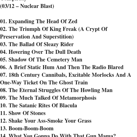
(03/12 – Nuclear Blast)
01. Expanding The Head Of Zed
02. The Triumph Of King Freak (A Crypt Of
Preservation And Superstition)
03. The Ballad Of Sleazy Rider
04. Hovering Over The Dull Death
05. Shadow Of The Cemetery Man
06. A Brief Static Hum And Then The Radio Blared
07. 18th Century Cannibals, Excitable Morlocks And A
One-Way Ticket On The Ghost Train
08. The Eternal Struggles Of The Howling Man
09. The Much Talked Of Metamorphosis
10. The Satanic Rites Of Blacula
11. Show Of Stones
12. Shake Your Ass-Smoke Your Grass
13. Boom-Boom-Boom
14. What You Gonna Do With That Gun Mama?