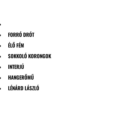
Skip
to
content
FORRÓ DRÓT
ÉLŐ FÉM
SOKKOLÓ KORONGOK
INTERJÚ
HANGERŐMŰ
LÉNÁRD LÁSZLÓ