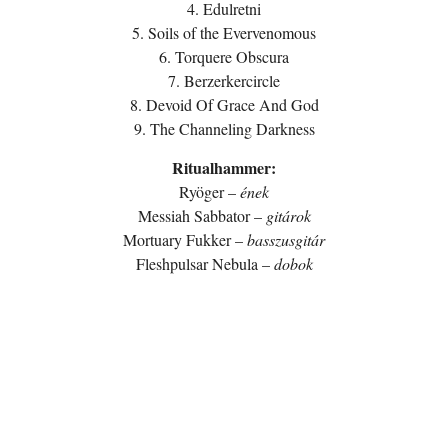
4. Edulretni
5. Soils of the Evervenomous
6. Torquere Obscura
7. Berzerkercircle
8. Devoid Of Grace And God
9. The Channeling Darkness
Ritualhammer:
Ryöger –
ének
Messiah Sabbator –
gitárok
Mortuary Fukker –
basszusgitár
Fleshpulsar Nebula –
dobok