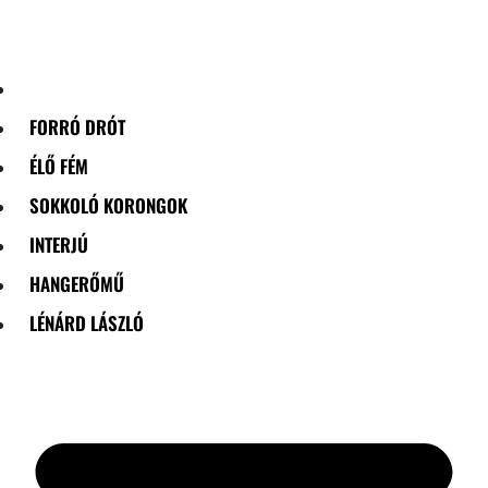
Skip
to
content
FORRÓ DRÓT
ÉLŐ FÉM
SOKKOLÓ KORONGOK
INTERJÚ
HANGERŐMŰ
LÉNÁRD LÁSZLÓ