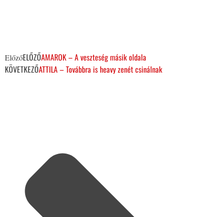
ELŐZŐ
AMAROK – A veszteség másik oldala
Előző
KÖVETKEZŐ
ATTILA – Továbbra is heavy zenét csinálnak