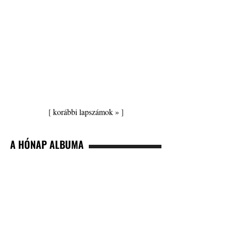
[
korábbi lapszámok »
]
A HÓNAP ALBUMA