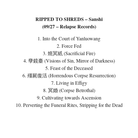
RIPPED TO SHREDS – Sanshi
(09/27 – Relapse Records)
1. Into the Court of Yanluowang
2. Force Fed
3. 燒冥紙 (Sacrificial Fire)
4. 孽鏡臺 (Visions of Sin, Mirror of Darkness)
5. Feast of the Deceased
6. 殭屍復活 (Horrendous Corpse Resurrection)
7. Living in Effigy
8. 冥婚 (Corpse Betrothal)
9. Cultivating towards Ascension
10. Perverting the Funeral Rites, Stripping for the Dead