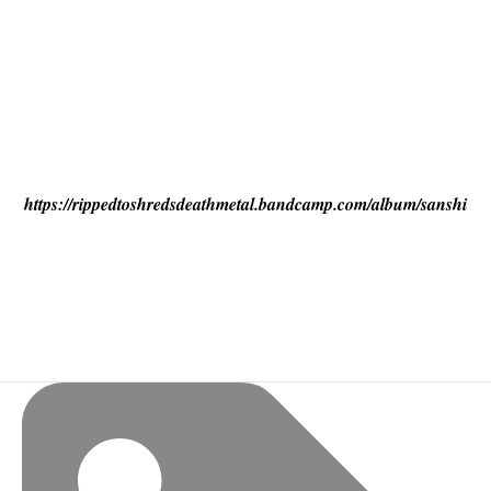
https://rippedtoshredsdeathmetal.bandcamp.com/album/sanshi