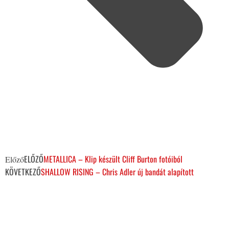
ELŐZŐ
METALLICA – Klip készült Cliff Burton fotóiból
Előző
KÖVETKEZŐ
SHALLOW RISING – Chris Adler új bandát alapított