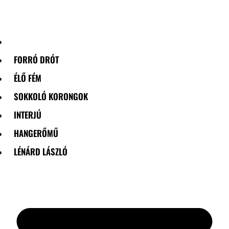
Skip
to
content
FORRÓ DRÓT
ÉLŐ FÉM
SOKKOLÓ KORONGOK
INTERJÚ
HANGERŐMŰ
LÉNÁRD LÁSZLÓ