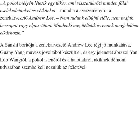
„A pokol mélyén létezik egy tükör, ami visszatükrözi minden földi
cselekedetünket és vétkünket
– mondta a szerzeményről a
zenekarvezető
Andrew Lee
. –
Nem tudunk elbújni előle, nem tudjuk
becsapni vagy elpusztítani. Mindenki megítéltetik és ennek megfelelően
elkárhozik.”
A Sanshi borítója a zenekarvezető Andrew Lee régi jó munkatársa,
Guang Yang művész jóvoltából készült el, és egy jelenetet ábrázol Yan
Luo Wangról, a pokol istenéről és a halottakról, akiknek démoni
udvarában szembe kell nézniük az ítéletével.