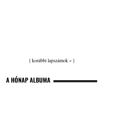
[
korábbi lapszámok »
]
A HÓNAP ALBUMA