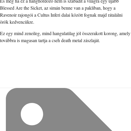
És még ha ez a hanghordozó nem is szabadít a világra egy újabb
Blessed Are the Sicket, az simán benne van a pakliban, hogy a
Ravenoir rajongói a Cultus Inferi dalai között fognak majd rátalálni
örök kedvencükre.
Ez egy mind zeneileg, mind hangulatilag jól összerakott korong, amely
továbbra is magasan tartja a cseh death metal zászlaját.