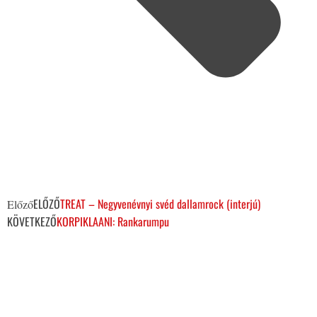
ELŐZŐ
TREAT – Negyvenévnyi svéd dallamrock (interjú)
Előző
KÖVETKEZŐ
KORPIKLAANI: Rankarumpu