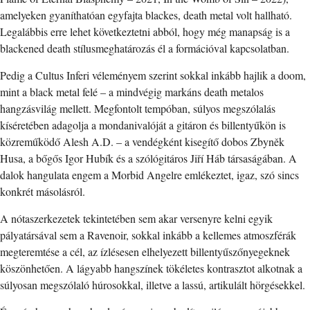
amelyeken gyaníthatóan egyfajta blackes, death metal volt hallható.
Legalábbis erre lehet következtetni abból, hogy még manapság is a
blackened death stílusmeghatározás él a formációval kapcsolatban.
Pedig a Cultus Inferi véleményem szerint sokkal inkább hajlik a doom,
mint a black metal felé – a mindvégig markáns death metalos
hangzásvilág mellett. Megfontolt tempóban, súlyos megszólalás
kíséretében adagolja a mondanivalóját a gitáron és billentyűkön is
közreműködő Alesh A.D. – a vendégként kisegítő dobos Zbyněk
Husa, a bőgős Igor Hubík és a szólógitáros Jiří Háb társaságában. A
dalok hangulata engem a Morbid Angelre emlékeztet, igaz, szó sincs
konkrét másolásról.
A nótaszerkezetek tekintetében sem akar versenyre kelni egyik
pályatársával sem a Ravenoir, sokkal inkább a kellemes atmoszférák
megteremtése a cél, az ízlésesen elhelyezett billentyűszőnyegeknek
köszönhetően. A lágyabb hangszínek tökéletes kontrasztot alkotnak a
súlyosan megszólaló húrosokkal, illetve a lassú, artikulált hörgésekkel.