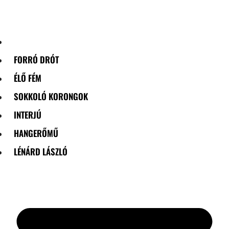
Skip
to
content
FORRÓ DRÓT
ÉLŐ FÉM
SOKKOLÓ KORONGOK
INTERJÚ
HANGERŐMŰ
LÉNÁRD LÁSZLÓ