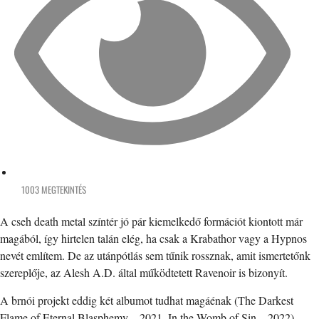
1003 MEGTEKINTÉS
A cseh death metal színtér jó pár kiemelkedő formációt kiontott már
magából, így hirtelen talán elég, ha csak a Krabathor vagy a Hypnos
nevét említem. De az utánpótlás sem tűnik rossznak, amit ismertetőnk
szereplője, az Alesh A.D. által működtetett Ravenoir is bizonyít.
A brnói projekt eddig két albumot tudhat magáénak (The Darkest
Flame of Eternal Blasphemy – 2021, In the Womb of Sin – 2022),