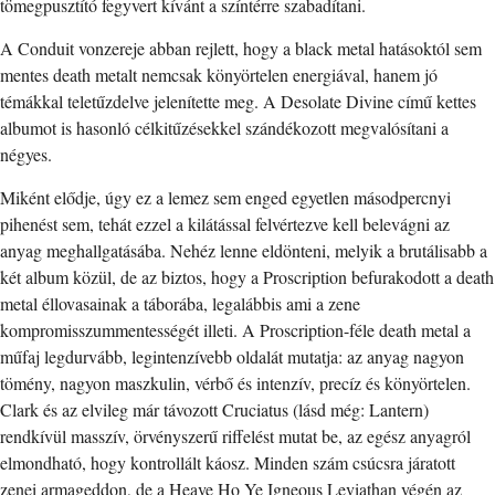
tömegpusztító fegyvert kívánt a színtérre szabadítani.
A Conduit vonzereje abban rejlett, hogy a black metal hatásoktól sem
mentes death metalt nemcsak könyörtelen energiával, hanem jó
témákkal teletűzdelve jelenítette meg. A Desolate Divine című kettes
albumot is hasonló célkitűzésekkel szándékozott megvalósítani a
négyes.
Miként elődje, úgy ez a lemez sem enged egyetlen másodpercnyi
pihenést sem, tehát ezzel a kilátással felvértezve kell belevágni az
anyag meghallgatásába. Nehéz lenne eldönteni, melyik a brutálisabb a
két album közül, de az biztos, hogy a Proscription befurakodott a death
metal éllovasainak a táborába, legalábbis ami a zene
kompromisszummentességét illeti. A Proscription-féle death metal a
műfaj legdurvább, legintenzívebb oldalát mutatja: az anyag nagyon
tömény, nagyon maszkulin, vérbő és intenzív, precíz és könyörtelen.
Clark és az elvileg már távozott Cruciatus (lásd még: Lantern)
rendkívül masszív, örvényszerű riffelést mutat be, az egész anyagról
elmondható, hogy kontrollált káosz. Minden szám csúcsra járatott
zenei armageddon, de a Heave Ho Ye Igneous Leviathan végén az