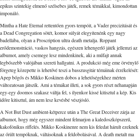
epikus szintekig elmenő szélsebes játék, remek témákkal, kimondottan
imponáló.
Mintha a Hate Eternal rettentően gyors tempóit, a Vader precizitását és
a Dead Congregation sötét, komor súlyát elegyítenénk egy nagy
badellába, olyan a Proscription ultra death metalja. Roppant
erődemonstráció, vaskos hangzás, egészen lehengerlő játék jellemzi az
albumot, amely csemege lesz mindenkinek, aki a műfajt annak
legbőszebb valójában szereti hallgatni. A produkció még eme örvénylő
förgeteg közepette is lehetővé teszi a basszusgitár témáinak érzékelését:
Apep bőgős és Mikko Koskinen dobos a lehetőségekhez mérten
változatosan játszik. Ami a témákat illeti, a sok gyors részt néhanapján
egy-egy doomos szakasz váltja fel, s ilyenkor kissé kitisztul a kép. Kis
időre kitisztul, ám nem lesz kevésbé vészjósló.
A Not But Dust ambient-kétperce után a The Great Deceiver zárja az
albumot, hogy még egyszer mindent felmarjon a kaledoszkópszerű,
kakofónikus riffelés. Mikko Koskinenre nem kis feledat hárult ezeknek
az őrült tempóknak, váltásoknak a feldobolásával. A death metalt ma