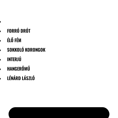
Skip
to
content
FORRÓ DRÓT
ÉLŐ FÉM
SOKKOLÓ KORONGOK
INTERJÚ
HANGERŐMŰ
LÉNÁRD LÁSZLÓ