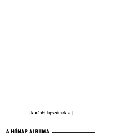
[
korábbi lapszámok »
]
A HÓNAP ALBUMA