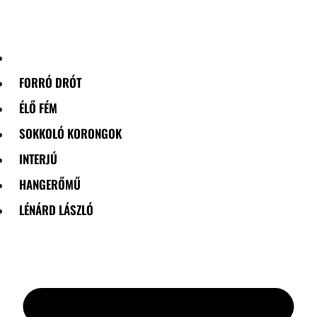
Skip
to
content
FORRÓ DRÓT
ÉLŐ FÉM
SOKKOLÓ KORONGOK
INTERJÚ
HANGERŐMŰ
LÉNÁRD LÁSZLÓ