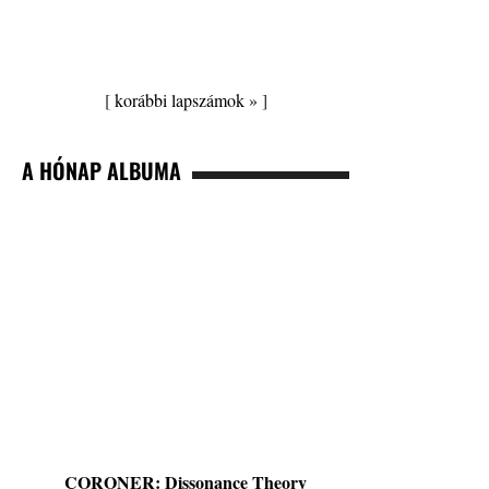
[
korábbi lapszámok »
]
A HÓNAP ALBUMA
CORONER: Dissonance Theory