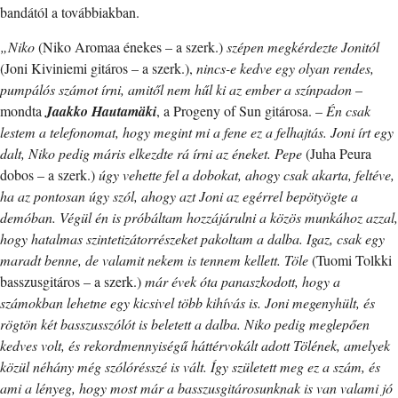
bandától a továbbiakban.
„Niko
(Niko Aromaa énekes – a szerk.)
szépen megkérdezte Jonitól
(Joni Kiviniemi gitáros – a szerk.),
nincs-e kedve egy olyan rendes,
pumpálós számot írni, amitől nem hűl ki az ember a színpadon
–
mondta
Jaakko Hautamäki
, a Progeny of Sun gitárosa. –
Én csak
lestem a telefonomat, hogy megint mi a fene ez a felhajtás. Joni írt egy
dalt, Niko pedig máris elkezdte rá írni az éneket. Pepe
(Juha Peura
dobos – a szerk.)
úgy vehette fel a dobokat, ahogy csak akarta, feltéve,
ha az pontosan úgy szól, ahogy azt Joni az egérrel bepötyögte a
demóban. Végül én is próbáltam hozzájárulni a közös munkához azzal,
hogy hatalmas szintetizátorrészeket pakoltam a dalba. Igaz, csak egy
maradt benne, de valamit nekem is tennem kellett. Töle
(Tuomi Tolkki
basszusgitáros – a szerk.)
már évek óta panaszkodott, hogy a
számokban lehetne egy kicsivel több kihívás is. Joni megenyhült, és
rögtön két basszusszólót is beletett a dalba. Niko pedig meglepően
kedves volt, és rekordmennyiségű háttérvokált adott Tölének, amelyek
közül néhány még szólórésszé is vált. Így született meg ez a szám, és
ami a lényeg, hogy most már a basszusgitárosunknak is van valami jó