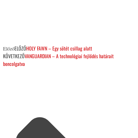
ELŐZŐ
HOLY FAWN – Egy sötét csillag alatt
Előző
KÖVETKEZŐ
VANGUARDIAN – A technológiai fejlődés határait
boncolgatva