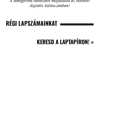
A Hangpróba táblázatot megtalálod az októberi
digitális különszámban!
RÉGI LAPSZÁMAINKAT
KERESD A LAPTAPÍRON! »