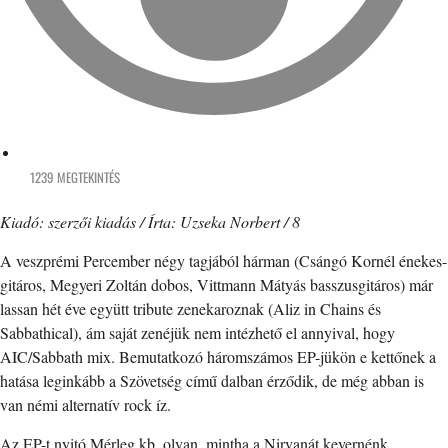
1239 MEGTEKINTÉS
Kiadó: szerzői kiadás / Írta: Uzseka Norbert / 8
A veszprémi Percember négy tagjából hárman (Csángó Kornél énekes-
gitáros, Megyeri Zoltán dobos, Vittmann Mátyás basszusgitáros) már
lassan hét éve együtt tribute zenekaroznak (Aliz in Chains és
Sabbathical), ám saját zenéjük nem intézhető el annyival, hogy
AIC/Sabbath mix. Bemutatkozó háromszámos EP-jükön e kettőnek a
hatása leginkább a Szövetség című dalban érződik, de még abban is
van némi alternatív rock íz.
Az EP-t nyitó Mérleg kb. olyan, mintha a Nirvanát kevernénk