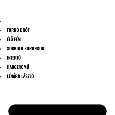
Skip
to
content
FORRÓ DRÓT
ÉLŐ FÉM
SOKKOLÓ KORONGOK
INTERJÚ
HANGERŐMŰ
LÉNÁRD LÁSZLÓ