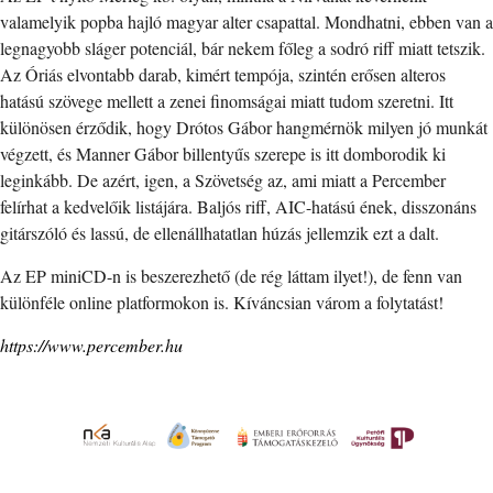
valamelyik popba hajló magyar alter csapattal. Mondhatni, ebben van a
legnagyobb sláger potenciál, bár nekem főleg a sodró riff miatt tetszik.
Az Óriás elvontabb darab, kimért tempója, szintén erősen alteros
hatású szövege mellett a zenei finomságai miatt tudom szeretni. Itt
különösen érződik, hogy Drótos Gábor hangmérnök milyen jó munkát
végzett, és Manner Gábor billentyűs szerepe is itt domborodik ki
leginkább. De azért, igen, a Szövetség az, ami miatt a Percember
felírhat a kedvelőik listájára. Baljós riff, AIC-hatású ének, disszonáns
gitárszóló és lassú, de ellenállhatatlan húzás jellemzik ezt a dalt.
Az EP miniCD-n is beszerezhető (de rég láttam ilyet!), de fenn van
különféle online platformokon is. Kíváncsian várom a folytatást!
https://www.percember.hu