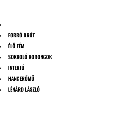
Skip
to
content
FORRÓ DRÓT
ÉLŐ FÉM
SOKKOLÓ KORONGOK
INTERJÚ
HANGERŐMŰ
LÉNÁRD LÁSZLÓ