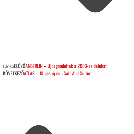
ELŐZŐ
ANBERLIN – Újdagondolták a 2003-as dalukat
Előző
KÖVETKEZŐ
ATLAS – Klipes új dal: Salt And Sulfur