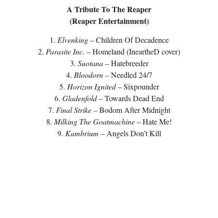
A Tribute To The Reaper
(Reaper Entertainment)
1.
Elvenking
– Children Of Decadence
2.
Parasite Inc.
– Homeland (IneartheD cover)
3.
Suotana
– Hatebreeder
4.
Bloodorn
– Needled 24/7
5.
Horizon Ignited
– Sixpounder
6.
Gladenfold
– Towards Dead End
7.
Final Strike
– Bodom After Midnight
8.
Milking The Goatmachine
– Hate Me!
9.
Kambrium
– Angels Don’t Kill