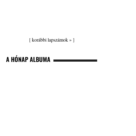
[
korábbi lapszámok »
]
A HÓNAP ALBUMA