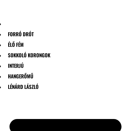
Skip
to
content
FORRÓ DRÓT
ÉLŐ FÉM
SOKKOLÓ KORONGOK
INTERJÚ
HANGERŐMŰ
LÉNÁRD LÁSZLÓ