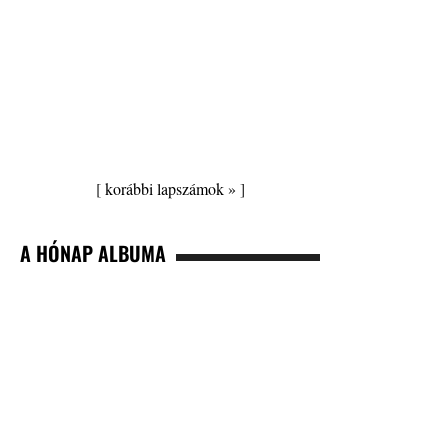
[
korábbi lapszámok »
]
A HÓNAP ALBUMA