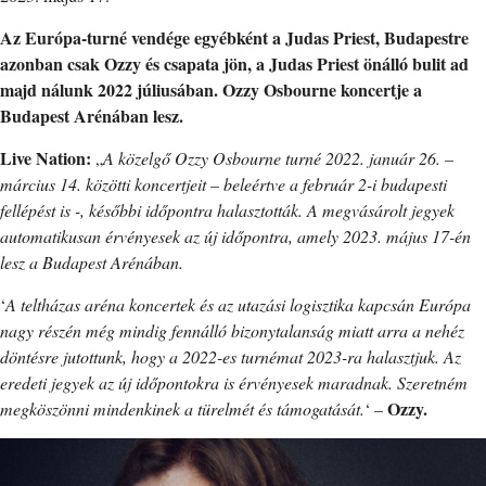
Az Európa-turné vendége egyébként a Judas Priest, Budapestre
azonban csak Ozzy és csapata jön, a Judas Priest önálló bulit ad
majd nálunk 2022 júliusában. Ozzy Osbourne koncertje a
Budapest Arénában lesz.
Live Nation:
„
A közelgő Ozzy Osbourne turné 2022. január 26. –
március 14. közötti koncertjeit – beleértve a február 2-i budapesti
fellépést is -, későbbi időpontra halasztották. A megvásárolt jegyek
automatikusan érvényesek az új időpontra, amely 2023. május 17-én
lesz a Budapest Arénában.
‘
A teltházas aréna koncertek és az utazási logisztika kapcsán Európa
nagy részén még mindig fennálló bizonytalanság miatt arra a nehéz
döntésre jutottunk, hogy a 2022-es turnémat 2023-ra halasztjuk. Az
eredeti jegyek az új időpontokra is érvényesek maradnak. Szeretném
Ozzy.
megköszönni mindenkinek a türelmét és támogatását.
‘ –