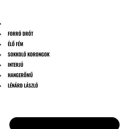
Skip
to
content
FORRÓ DRÓT
ÉLŐ FÉM
SOKKOLÓ KORONGOK
INTERJÚ
HANGERŐMŰ
LÉNÁRD LÁSZLÓ