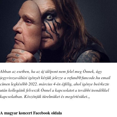
Abban az esetben, ha az új időpont nem felel meg Önnek, úgy
jegyvisszaváltási igényét kérjük jelezze a refund@funcode.hu email
címen legkésőbb 2022. március 4-én éjfélig, ahol igénye beérkezte
után kollegáink felveszik Önnel a kapcsolatot a további teendőkkel
kapcsolatban. Köszönjük türelmüket és megértésüket.
„
A magyar koncert Facebook oldala