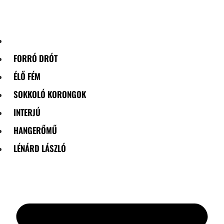
Skip
to
content
FORRÓ DRÓT
ÉLŐ FÉM
SOKKOLÓ KORONGOK
INTERJÚ
HANGERŐMŰ
LÉNÁRD LÁSZLÓ