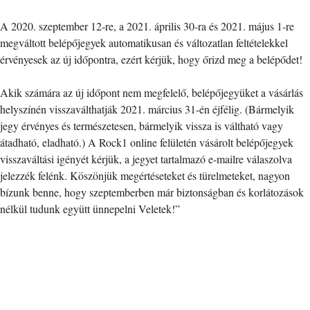
A 2020. szeptember 12-re, a 2021. április 30-ra és 2021. május 1-re
megváltott belépőjegyek automatikusan és változatlan feltételekkel
érvényesek az új időpontra, ezért kérjük, hogy őrizd meg a belépődet!
Akik számára az új időpont nem megfelelő, belépőjegyüket a vásárlás
helyszínén visszaválthatják 2021. március 31-én éjfélig. (Bármelyik
jegy érvényes és természetesen, bármelyik vissza is váltható vagy
átadható, eladható.) A Rock1 online felületén vásárolt belépőjegyek
visszaváltási igényét kérjük, a jegyet tartalmazó e-mailre válaszolva
jelezzék felénk. Köszönjük megértéseteket és türelmeteket, nagyon
bízunk benne, hogy szeptemberben már biztonságban és korlátozások
nélkül tudunk együtt ünnepelni Veletek!”