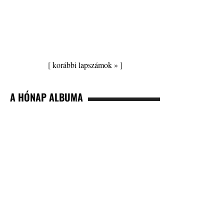
[
korábbi lapszámok »
]
A HÓNAP ALBUMA