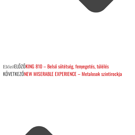
ELŐZŐ
KING 810 – Belső sötétség, fenyegetés, túlélés
Előző
KÖVETKEZŐ
NEW MISERABLE EXPERIENCE – Metalosok szintirockja