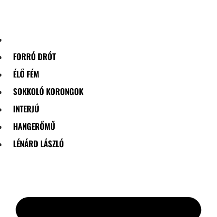
Skip
to
content
FORRÓ DRÓT
ÉLŐ FÉM
SOKKOLÓ KORONGOK
INTERJÚ
HANGERŐMŰ
LÉNÁRD LÁSZLÓ