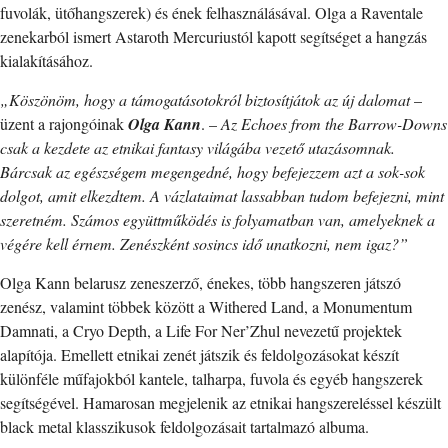
fuvolák, ütőhangszerek) és ének felhasználásával. Olga a Raventale
zenekarból ismert Astaroth Mercuriustól kapott segítséget a hangzás
kialakításához.
„Köszönöm, hogy a támogatásotokról biztosítjátok az új dalomat
–
üzent a rajongóinak
Olga Kann
. –
Az Echoes from the Barrow-Downs
csak a kezdete az etnikai fantasy világába vezető utazásomnak.
Bárcsak az egészségem megengedné, hogy befejezzem azt a sok-sok
dolgot, amit elkezdtem. A vázlataimat lassabban tudom befejezni, mint
szeretném. Számos együttműködés is folyamatban van, amelyeknek a
végére kell érnem. Zenészként sosincs idő unatkozni, nem igaz?”
Olga Kann belarusz zeneszerző, énekes, több hangszeren játszó
zenész, valamint többek között a Withered Land, a Monumentum
Damnati, a Cryo Depth, a Life For Ner’Zhul nevezetű projektek
alapítója. Emellett etnikai zenét játszik és feldolgozásokat készít
különféle műfajokból kantele, talharpa, fuvola és egyéb hangszerek
segítségével. Hamarosan megjelenik az etnikai hangszereléssel készült
black metal klasszikusok feldolgozásait tartalmazó albuma.