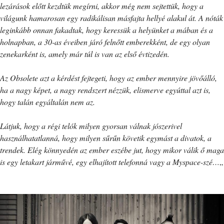
lezárások előtt kezdtük megírni, akkor még nem sejtettük, hogy a
világunk hamarosan egy radikálisan másfajta hellyé alakul át. A nóták
leginkább onnan fakadtak, hogy keressük a helyünket a mában és a
holnapban, a 30-as éveiben járó felnőtt emberekként, de egy olyan
zenekarként is, amely már túl is van az első évtizedén.
Az Obsolete azt a kérdést fejtegeti, hogy az ember mennyire jövőálló,
ha a nagy képet, a nagy rendszert nézzük, elismerve egyúttal azt is,
hogy talán egyáltalán nem az.
Látjuk, hogy a régi telók milyen gyorsan válnak jószerivel
használhatatlanná, hogy milyen sűrűn követik egymást a divatok, a
trendek. Elég könnyedén az ember eszébe jut, hogy mikor válik ő maga
is egy letakart járművé, egy elhajított telefonná vagy a Myspace-szé…
„