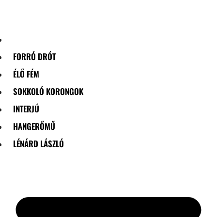
Skip
to
content
FORRÓ DRÓT
ÉLŐ FÉM
SOKKOLÓ KORONGOK
INTERJÚ
HANGERŐMŰ
LÉNÁRD LÁSZLÓ