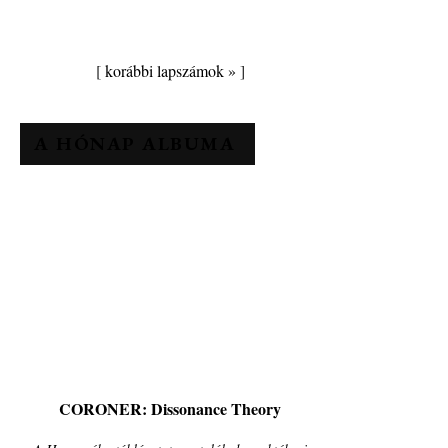
[
korábbi lapszámok »
]
A HÓNAP ALBUMA
CORONER: Dissonance Theory