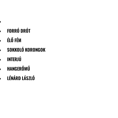
Skip
to
content
FORRÓ DRÓT
ÉLŐ FÉM
SOKKOLÓ KORONGOK
INTERJÚ
HANGERŐMŰ
LÉNÁRD LÁSZLÓ