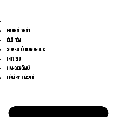
Skip
to
content
FORRÓ DRÓT
ÉLŐ FÉM
SOKKOLÓ KORONGOK
INTERJÚ
HANGERŐMŰ
LÉNÁRD LÁSZLÓ