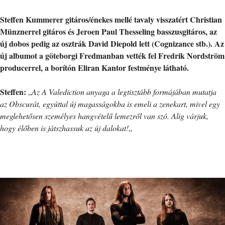
Steffen Kummerer gitáros/énekes mellé tavaly visszatért Christian
Münznerrel gitáros és Jeroen Paul Thesseling basszusgitáros, az
új dobos pedig az osztrák David Diepold lett (Cognizance stb.). Az
új albumot a göteborgi Fredmanban vették fel Fredrik Nordström
producerrel, a borítón Eliran Kantor festménye látható.
Steffen:
„
Az A Valediction anyaga a legtisztább formájában mutatja
az Obscurát, egyúttal új magasságokba is emeli a zenekart, mivel egy
meglehetősen személyes hangvételű lemezről van szó. Alig várjuk,
hogy élőben is játszhassuk az új dalokat!
„