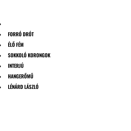
Skip
to
content
FORRÓ DRÓT
ÉLŐ FÉM
SOKKOLÓ KORONGOK
INTERJÚ
HANGERŐMŰ
LÉNÁRD LÁSZLÓ