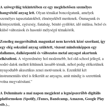
A szövegvilág tekintetében ez egy meglehetősen személyes
hangvételű anyag lett.
Olyan témákat boncolgatunk, amelyek
személyes tapasztalatokból, élményekből merítenek. Önmagunk és
környezetünk, egészség, fiatalság, bénító gyűlölet, idő múlása, belső és
külső változások és hasonló mélységű témakörök.
Zeneileg megpróbáltuk magunkat nem keretek közé szorítani, így
egy elég sokszínű anyag született, viszont mindenképpen egy
dallamos, dalközpontú és változatos metal anyagot akartunk
elkészíteni.
A végeredmény hol modernebb, hol old-school jellegű, a
sodró dalok mellett feltűnnek lassabb témák, néhol pedig előkerülnek
nyugodtabb akusztikus zenei motívumok is. Ezenfelül két
instrumentális tétel is felkerült az anyagra, amit mindig is szerettünk
volna megvalósítani.”
A Deluminate a mai napon megjelent a legnépszerűbb digitális
platformokon (Spotify, iTunes, Bandcamp, Amazon, Google Play
stb.).
„