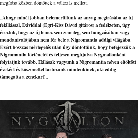
megírása közben döntöttek a változás mellett.
Ahogy minél jobban belemerültünk az anyag megírásába az új
„
felállással, Dáviddal (Egri-Kiss Dávid gitáros) a fedélzeten, úgy
éreztük, hogy az új lemez sem zeneileg, sem hangzásában vagy
mondanivalójában nem fér bele a Nigromantia addigi világába.
Ezért hosszas mérlegelés után úgy döntöttünk, hogy befejezzük a
Nigromantia történetét és teljesen megújulva Nygmalionként
folytatjuk tovább. Hálásak vagyunk a Nigromantia néven eltöltött
évekért és köszönettel tartozunk mindenkinek, aki eddig
támogatta a zenekart!
„