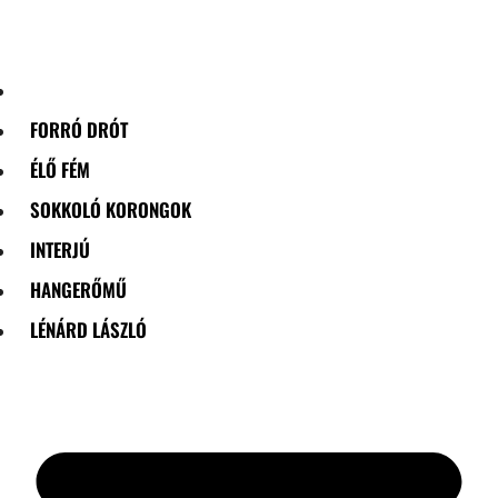
Skip
to
content
FORRÓ DRÓT
ÉLŐ FÉM
SOKKOLÓ KORONGOK
INTERJÚ
HANGERŐMŰ
LÉNÁRD LÁSZLÓ