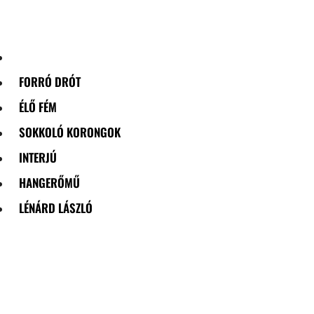
Skip
to
content
FORRÓ DRÓT
ÉLŐ FÉM
SOKKOLÓ KORONGOK
INTERJÚ
HANGERŐMŰ
LÉNÁRD LÁSZLÓ