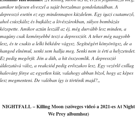
amikor teljesen elveszel a saját borzalmas gondolataidban. A
depresszó esetén ez egy mindennapos küzdelem. Egy igazi csatamező,
ahol csúszkálsz és bujkálsz a lövészárokban, súlyos bombázás
közepette. Amikor aztán leszáll az éj, még durvább lesz minden, a
magány csak keményebbé teszi a depressziót. A teher még nagyobb
lesz, és te csakis a lelki békédre vágysz. Segítségért könyörögsz, de a
hangod elnémul, senki sem hallja meg. Senki nem is érti a helyzetedet.
Ez pedig megőrjít. Jön a düh, a hit összeomlik. A depresszió
áldozatává válsz, a reakciód pedig erőszakos lesz. Egy vezérlő csillag
halovány fénye az egyetlen kiút, valahogy abban bízol, hogy az képes
lesz megmenteni. De valóban így is történik majd?
„
NIGHTFALL – Killing Moon (szöveges videó a 2021-es At Night
We Prey albumhoz)