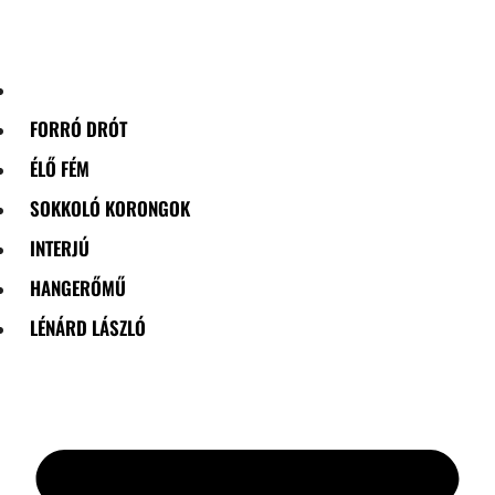
Skip
to
content
FORRÓ DRÓT
ÉLŐ FÉM
SOKKOLÓ KORONGOK
INTERJÚ
HANGERŐMŰ
LÉNÁRD LÁSZLÓ