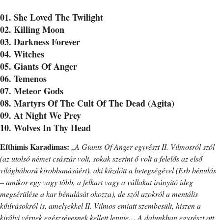
01. She Loved The Twilight
02. Killing Moon
03. Darkness Forever
04. Witches
05. Giants Of Anger
06. Temenos
07. Meteor Gods
08. Martyrs Of The Cult Of The Dead (Agita)
09. At Night We Prey
10. Wolves In Thy Head
Efthimis Karadimas:
„
A Giants Of Anger egyrészt II. Vilmosról szól
(az utolsó német császár volt, sokak szerint ő volt a felelős az első
világháború kirobbanásáért), aki küzdött a betegségével (Erb bénulás
– amikor egy vagy több, a felkart vagy a vállakat irányító ideg
megsérülése a kar bénulását okozza), de szól azokról a mentális
kihívásokról is, amelyekkel II. Vilmos emiatt szembesült, hiszen a
királyi vérnek egészségesnek kellett lennie… A dalunkban egyrészt ott