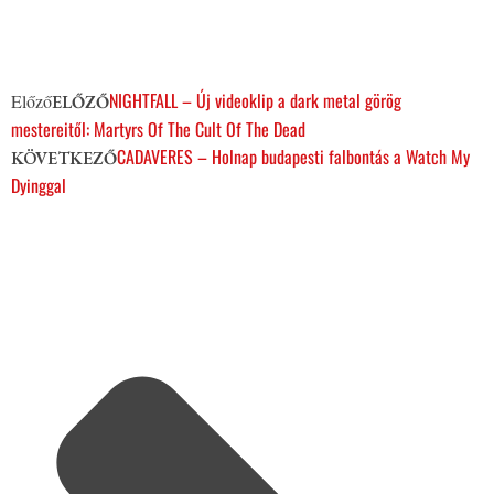
NIGHTFALL – Új videoklip a dark metal görög
Előző
ELŐZŐ
mestereitől: Martyrs Of The Cult Of The Dead
CADAVERES – Holnap budapesti falbontás a Watch My
KÖVETKEZŐ
Dyinggal