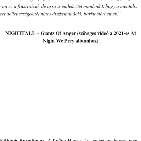
van ez a frusztráció, de arra is emlékeztet mindenkit, hogy a mentális
rendellenességeknél nincs diszkrimináció, bárkit elérhetnek.
”
NIGHTFALL – Giants Of Anger (szöveges videó a 2021-es At
Night We Prey albumhoz)
Efthimis Karadimas:
„
A Killing Moon azt az érzést fogalmazza meg,