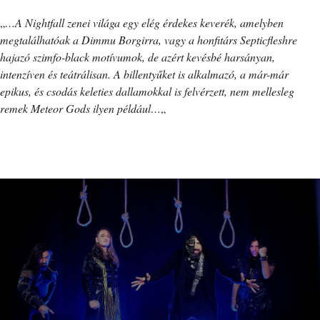
„
…A Nightfall zenei világa egy elég érdekes keverék, amelyben
megtalálhatóak a Dimmu Borgirra, vagy a honfitárs Septicfleshre
hajazó szimfo-black motívumok, de azért kevésbé harsányan,
intenzíven és teátrálisan. A billentyűket is alkalmazó, a már-már
epikus, és csodás keleties dallamokkal is felvérzett, nem mellesleg
remek Meteor Gods ilyen például…
„