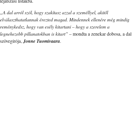
lejátszási listákba.
„A dal arról szól, hogy szakítasz azzal a személlyel, akitől
elválaszthatatlannak érezted magad. Mindennek ellenére még mindig
reménykedsz, hogy van esély kitartani – hogy a szerelem a
legnehezebb pillanatokban is kitart”
– mondta a zenekar dobosa, a dal
szövegírója,
Jonne Tuomivaara
.