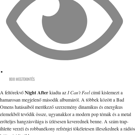
808 MEGTEKINTÉS
Night After
A feltörekvő
kiadta az
I Can’t Feel
című kislemezt a
hamarosan megjelenő második albumáról. A többek között a Bad
Omens hatásaiból merítkező szerzemény dinamikus és energikus
elemekből tevődik össze, ugyanakkor a modern pop témák és a metal
erőteljes hangzásvilága is ízlésesen keverednek benne. A szám trap-
ihlette verzéi és robbanékony refrénjei tökéletesen illeszkednek a rádiós