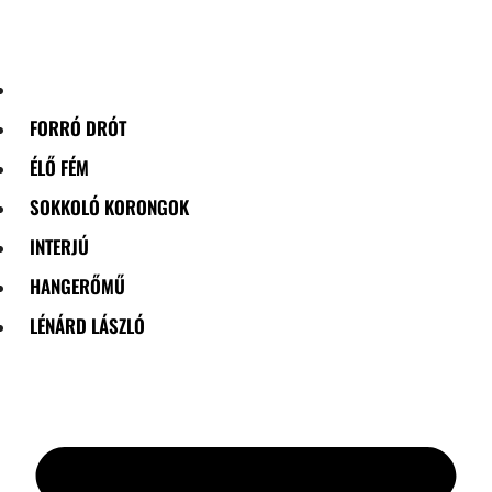
Skip
to
content
FORRÓ DRÓT
ÉLŐ FÉM
SOKKOLÓ KORONGOK
INTERJÚ
HANGERŐMŰ
LÉNÁRD LÁSZLÓ