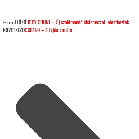
ELŐZŐ
BODY COUNT – Új szókimondó kislemezzel jelentkeztek
Előző
KÖVETKEZŐ
OCEANO – A fájdalom ára