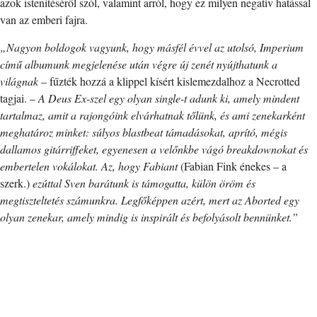
azok istenítéséről szól, valamint arról, hogy ez milyen negatív hatással
van az emberi fajra.
„Nagyon boldogok vagyunk, hogy másfél évvel az utolsó, Imperium
című albumunk megjelenése után végre új zenét nyújthatunk a
világnak
– fűzték hozzá a klippel kísért kislemezdalhoz a Necrotted
tagjai. –
A Deus Ex-szel egy olyan single-t adunk ki, amely mindent
tartalmaz, amit a rajongóink elvárhatnak tőlünk, és ami zenekarként
meghatároz minket: súlyos blastbeat támadásokat, aprító, mégis
dallamos gitárriffeket, egyenesen a velőnkbe vágó breakdownokat és
embertelen vokálokat. Az, hogy Fabiant
(Fabian Fink énekes – a
szerk.)
ezúttal Sven barátunk is támogatta, külön öröm és
megtiszteltetés számunkra. Legfőképpen azért, mert az Aborted egy
olyan zenekar, amely mindig is inspirált és befolyásolt bennünket.”