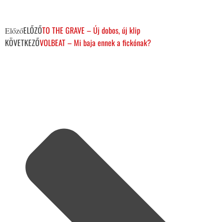
ELŐZŐ
TO THE GRAVE – Új dobos, új klip
Előző
KÖVETKEZŐ
VOLBEAT – Mi baja ennek a fickónak?