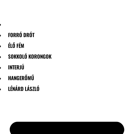
Skip
to
content
FORRÓ DRÓT
ÉLŐ FÉM
SOKKOLÓ KORONGOK
INTERJÚ
HANGERŐMŰ
LÉNÁRD LÁSZLÓ