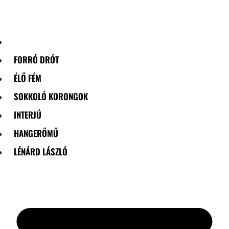
Skip
to
content
FORRÓ DRÓT
ÉLŐ FÉM
SOKKOLÓ KORONGOK
INTERJÚ
HANGERŐMŰ
LÉNÁRD LÁSZLÓ