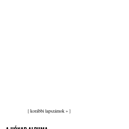
[
korábbi lapszámok »
]