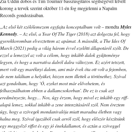
Zia Uddin dobos és Tim Tournier basszusgitáros segítségével felvett
korong a tervek szerint október 11-én fog megjelenni a Napalm
Records gondozásában.
„Az első két szólólemezem egyfajta konceptalbum volt
– mondta
Myles
Kennedy
. –
Az első, a Year Of The Tiger (2018) azt dolgozta fel, hogy
gyerekkoromban elvesztettem az apámat. A második, a The Ides Of
March (2021) pedig a világ három évvel ezelőtti állapotáról szólt. De
ezzel a lemezzel az volt a célom, hogy inkább dalok gyűjteménye
legyen, és hogy a narratíva dalról dalra változzon. Ez azért tetszett,
mert volt egy maréknyi dalom, ami már évek óta ott volt a fejemben,
de nem találtam a helyüket, hiszen nem illettek a történethez. Szóval
azt gondoltam, hogy ’Ó, ezeket most már elővehetem, és
felhasználhatom ebben a dallamcsokorban’. De ez is csak azt
eredményezte, hogy… Nos, úgy érzem, hogy mivel ez inkább egy riff-
alapú lemez, sokkal inkább a zene intenzitásáról szól. Nem éreztem
úgy, hogy a szövegek mondanivalója miatt maradna életben vagy
halna meg. Szóval igazából csak arról szól, hogy először készítsünk
egy meggyőző riffet és egy jó énekdallamot, és aztán a szöveggel