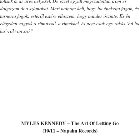
töltsük ki az üres helyeket. De ezzel együtt megszállottan írom és
dolgozom át a számokat. Mert tudnom kell, hogy ha énekelni fogok, és
turnézni fogok, estéről estére elhiszem, hogy mindez őszinte. És én
elégedett vagyok a ritmussal, a rímekkel, és nem csak egy rakás ’hú ha
ha’-ról van szó.”
MYLES KENNEDY – The Art Of Letting Go
(10/11 – Napalm Records)