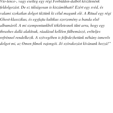
Vio-lence-, vagy esetleg egy régi Forbidden-dalból készítenénk
feldolgozást. De ez túlságosan is kiszámítható! Ezért egy svéd, és
valami szokatlan dolgot tűztünk ki célul magunk elé. A Ritual egy régi
Ghost-klasszikus, és egyfajta kultikus szerzemény a banda első
albumáról. A mi szempontunkból tökéletesnek tűnt arra, hogy egy
thrashes dallá alakítsuk, ráadásul kellően fülbemászó, erőteljes
refrénnel rendelkezik. A szövegében is felfedezhetünk néhány ismerős
dolgot mi, az Omen filmek rajongói. Jó szórakozást kívánunk hozzá!”