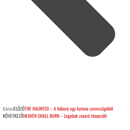
ELŐZŐ
THE HAUNTED – A háború egy katona szemszögéből
Előző
KÖVETKEZŐ
HEAVEN SHALL BURN – Legyünk zavaró tényezők!