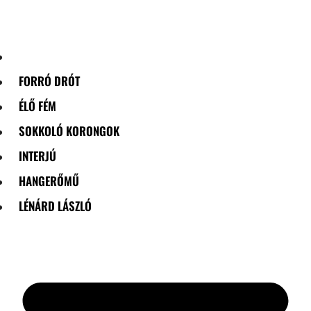
Skip
to
content
FORRÓ DRÓT
ÉLŐ FÉM
SOKKOLÓ KORONGOK
INTERJÚ
HANGERŐMŰ
LÉNÁRD LÁSZLÓ