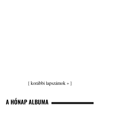
[
korábbi lapszámok »
]
A HÓNAP ALBUMA