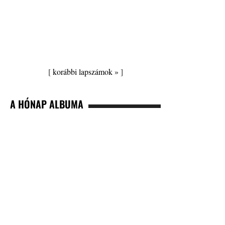
[
korábbi lapszámok »
]
A HÓNAP ALBUMA