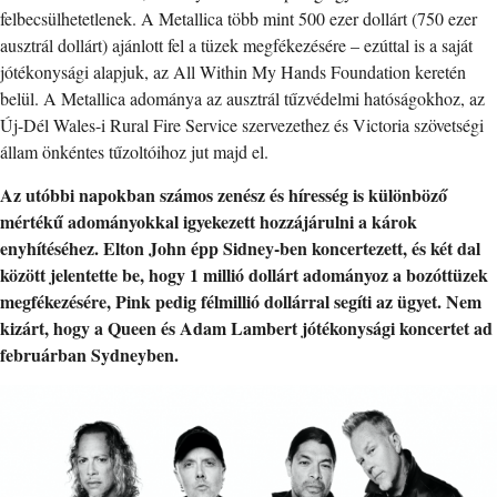
felbecsülhetetlenek. A Metallica több mint 500 ezer dollárt (750 ezer
ausztrál dollárt) ajánlott fel a tüzek megfékezésére – ezúttal is a saját
jótékonysági alapjuk, az All Within My Hands Foundation keretén
belül. A Metallica adománya az ausztrál tűzvédelmi hatóságokhoz, az
Új-Dél Wales-i Rural Fire Service szervezethez és Victoria szövetségi
állam önkéntes tűzoltóihoz jut majd el.
Az utóbbi napokban számos zenész és híresség is
különböző
mértékű adományokkal igyekezett hozzájárulni a károk
enyhítéséhez. Elton John épp Sidney-ben koncertezett, és két dal
között jelentette be, hogy 1 millió dollárt adományoz a bozóttüzek
megfékezésére, Pink pedig félmillió dollárral segíti az ügyet. Nem
kizárt, hogy a Queen és Adam Lambert jótékonysági koncertet ad
februárban Sydneyben.