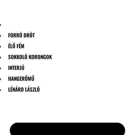
Skip
to
content
FORRÓ DRÓT
ÉLŐ FÉM
SOKKOLÓ KORONGOK
INTERJÚ
HANGERŐMŰ
LÉNÁRD LÁSZLÓ