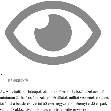
497 MEGTEKINTÉS
Az Ausztráliában hónapok óta tomboló erdő- és bozóttüzeknek már
minimum 24 halálos áldozata volt és állatok milliói vesztették életüket,
továbbá a becslések szerint 60 ezer négyzetkilométernyi erdő és park
vált a tűz áldozatává, a környezeti károk pedig egyelőre