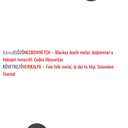
ELŐZŐ
NECROWRETCH – Blackes death metal, dalpremier a
Előző
februári lemezről: Codex Obscuritas
KÖVETKEZŐ
VERIKALPA – Finn folk metal, új dal és klip: Talonväen
Teuraat