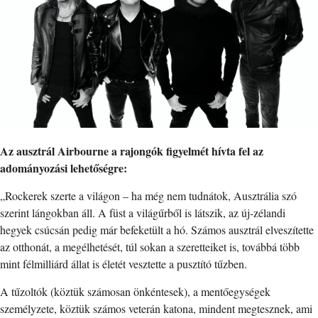
Az ausztrál Airbourne a rajongók figyelmét hívta fel az
adományozási lehetőségre:
„Rockerek szerte a világon – ha még nem tudnátok, Ausztrália szó
szerint lángokban áll. A füst a világűrből is látszik, az új-zélandi
hegyek csúcsán pedig már befeketült a hó. Számos ausztrál elveszítette
az otthonát, a megélhetését, túl sokan a szeretteiket is, továbbá több
mint félmilliárd állat is életét vesztette a pusztító tűzben.
A tűzoltók (köztük számosan önkéntesek), a mentőegységek
személyzete, köztük számos veterán katona, mindent megtesznek, ami