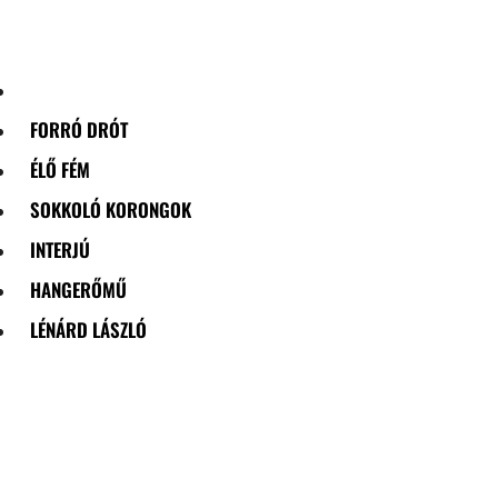
Skip
to
content
FORRÓ DRÓT
ÉLŐ FÉM
SOKKOLÓ KORONGOK
INTERJÚ
HANGERŐMŰ
LÉNÁRD LÁSZLÓ