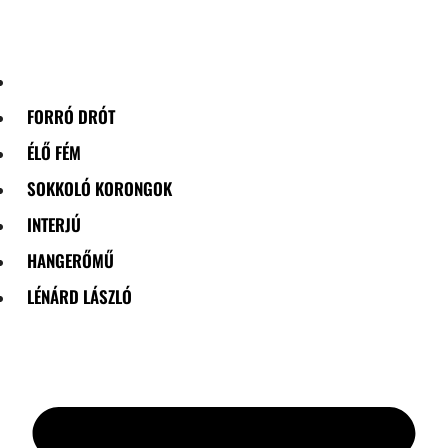
Skip
to
content
FORRÓ DRÓT
ÉLŐ FÉM
SOKKOLÓ KORONGOK
INTERJÚ
HANGERŐMŰ
LÉNÁRD LÁSZLÓ