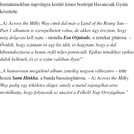
formátumokban napvilágra kerülő lemez borítóját Havancsák Gyula
készítette.
„Az Across the Milky Way című dal már a Land of the Rising Sun –
Part 1 albumon is szerepelhetett volna, de akkor úgy éreztem, hogy
még dolgozni kell rajta
– mondta
Esa Orjatsalo
, a zenekar gitárosa. –
Örülök, hogy szántam rá egy kis időt, és hagytam, hogy a dal
kibontakoztassa a benne rejlő teljes potenciált. Epikus témákhoz epikus
dalok kellenek, és ez a szám valóban ilyen!”
„A hamarosan megjelenő album zeneileg nagyon változatos
– tette
hozzá
Sami Hinkka
, a banda basszusgitárosa. –
Az Across the Milky
Way pedig egy tökéletes sláger, amely a metal rajongókat arra
invitálhatja, hogy folytassák az utazást a Felkelő Nap Országában.”