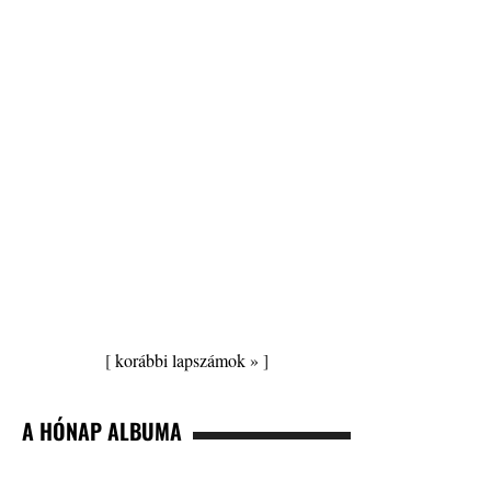
[
korábbi lapszámok »
]
A HÓNAP ALBUMA