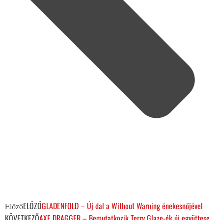
ELŐZŐ
GLADENFOLD – Új dal a Without Warning énekesnőjével
Előző
KÖVETKEZŐ
AXE DRAGGER – Bemutatkozik Terry Glaze-ék új együttese