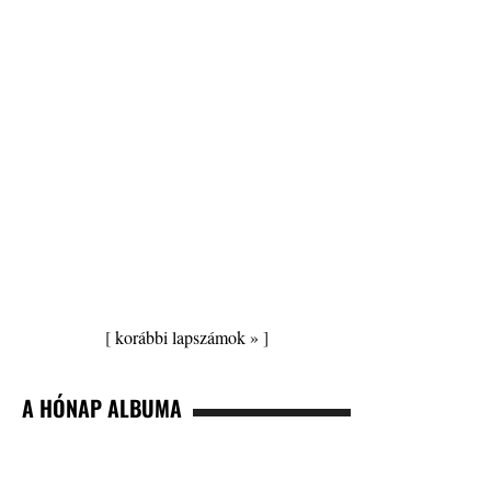
[
korábbi lapszámok »
]
A HÓNAP ALBUMA