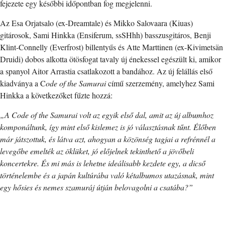
fejezete egy későbbi időpontban fog megjelenni.
Az Esa Orjatsalo (ex-Dreamtale) és Mikko Salovaara (Kiuas)
gitárosok, Sami Hinkka (Ensiferum, ssSHhh) basszusgitáros, Benji
Klint-Connelly (Everfrost) billentyűs és Atte Marttinen (ex-Kivimetsän
Druidi) dobos alkotta ötösfogat tavaly új énekessel egészült ki, amikor
a spanyol Aitor Arrastia csatlakozott a bandához. Az új felállás első
kiadványa a C
ode of the Samurai
című szerzemény, amelyhez Sami
Hinkka a következőket fűzte hozzá:
„A Code of the Samurai volt az egyik első dal, amit az új albumhoz
komponáltunk, így mint első kislemez is jó választásnak tűnt. Élőben
már játszottuk, és látva azt, ahogyan a közönség tagjai a refrénnél a
levegőbe emelték az öklüket, jó előjelnek tekinthető a jövőbeli
koncertekre. És mi más is lehetne ideálisabb kezdete egy, a dicső
történelembe és a japán kultúrába való kétalbumos utazásnak, mint
egy hősies és nemes szamuráj útján belovagolni a csatába?”