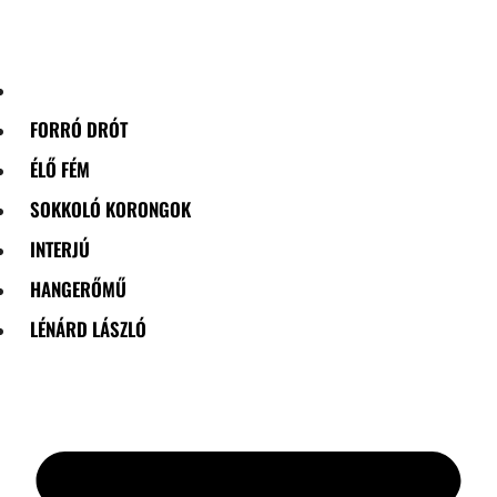
Skip
to
content
FORRÓ DRÓT
ÉLŐ FÉM
SOKKOLÓ KORONGOK
INTERJÚ
HANGERŐMŰ
LÉNÁRD LÁSZLÓ