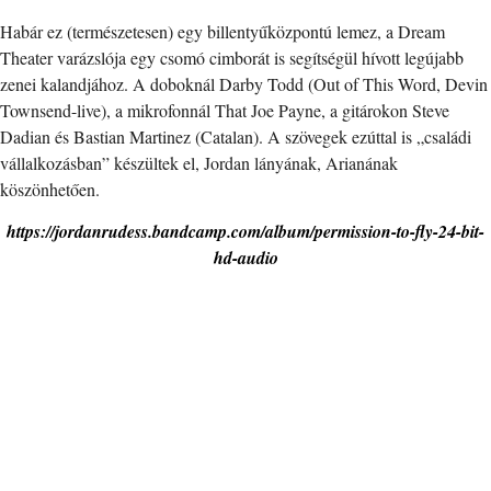
Habár ez (természetesen) egy billentyűközpontú lemez, a Dream
Theater varázslója egy csomó cimborát is segítségül hívott legújabb
zenei kalandjához. A doboknál Darby Todd (Out of This Word, Devin
Townsend-live), a mikrofonnál That Joe Payne, a gitárokon Steve
Dadian és Bastian Martinez (Catalan). A szövegek ezúttal is „családi
vállalkozásban” készültek el, Jordan lányának, Arianának
köszönhetően.
https://jordanrudess.bandcamp.com/album/permission-to-fly-24-bit-
hd-audio