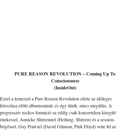
PURE REASON REVOLUTION – Coming Up To
Consciousness
(InsideOut)
Ezzel a lemezzel a Pure Reason Revolution elérte az időleges
feloszlása előtti albumszámát, és úgy tűnik, nincs megállás. A
progresszív rockos formáció az eddig csak koncerteken kisegítő
énekessel, Annicke Shireennel (Heilung, Shireen) és a session-
bőgőssel, Guy Pratt-tel (David Gilmour, Pink Floyd) vette fel az