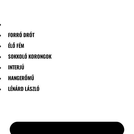
Skip
to
content
FORRÓ DRÓT
ÉLŐ FÉM
SOKKOLÓ KORONGOK
INTERJÚ
HANGERŐMŰ
LÉNÁRD LÁSZLÓ