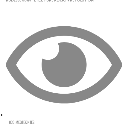
RUDESS
,
MANY EYES
,
PURE REASON REVOLUTION
830 MEGTEKINTÉS