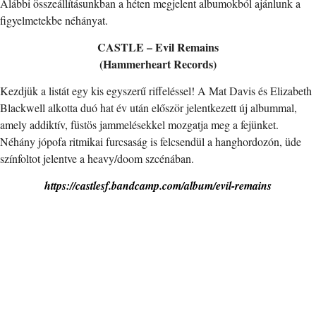
Alábbi összeállításunkban a héten megjelent albumokból ajánlunk a
figyelmetekbe néhányat.
CASTLE – Evil Remains
(Hammerheart Records)
Kezdjük a listát egy kis egyszerű riffeléssel! A Mat Davis és Elizabeth
Blackwell alkotta duó hat év után először jelentkezett új albummal,
amely addiktív, füstös jammelésekkel mozgatja meg a fejünket.
Néhány jópofa ritmikai furcsaság is felcsendül a hanghordozón, üde
színfoltot jelentve a heavy/doom szcénában.
https://castlesf.bandcamp.com/album/evil-remains