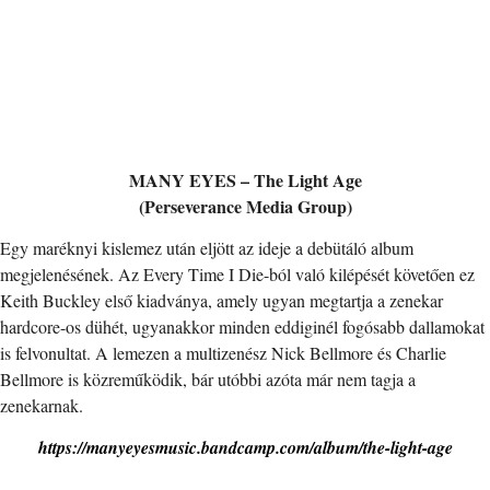
MANY EYES – The Light Age
(Perseverance Media Group)
Egy maréknyi kislemez után eljött az ideje a debütáló album
megjelenésének. Az Every Time I Die-ból való kilépését követően ez
Keith Buckley első kiadványa, amely ugyan megtartja a zenekar
hardcore-os dühét, ugyanakkor minden eddiginél fogósabb dallamokat
is felvonultat. A lemezen a multizenész Nick Bellmore és Charlie
Bellmore is közreműködik, bár utóbbi azóta már nem tagja a
zenekarnak.
https://manyeyesmusic.bandcamp.com/album/the-light-age