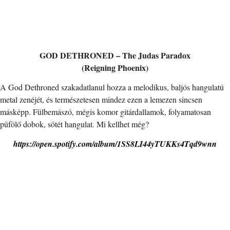
GOD DETHRONED – The Judas Paradox
(Reigning Phoenix)
A God Dethroned szakadatlanul hozza a melodikus, baljós hangulatú
metal zenéjét, és természetesen mindez ezen a lemezen sincsen
másképp. Fülbemászó, mégis komor gitárdallamok, folyamatosan
püfölő dobok, sötét hangulat. Mi kellhet még?
https://open.spotify.com/album/1SS8LI44yTUKKs4Tqd9wnn