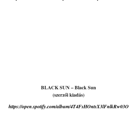
BLACK SUN – Black Sun
(szerzői kiadás)
https://open.spotify.com/album/4T4FsHOntsX3lFnlkRw03O