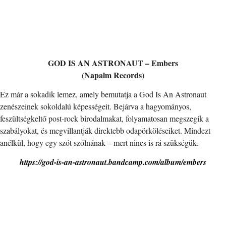
GOD IS AN ASTRONAUT – Embers
(Napalm Records)
Ez már a sokadik lemez, amely bemutatja a God Is An Astronaut
zenészeinek sokoldalú képességeit. Bejárva a hagyományos,
feszültségkeltő post-rock birodalmakat, folyamatosan megszegik a
szabályokat, és megvillantják direktebb odapörköléseiket. Mindezt
anélkül, hogy egy szót szólnának – mert nincs is rá szükségük.
https://god-is-an-astronaut.bandcamp.com/album/embers