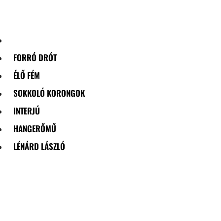
Skip
to
content
FORRÓ DRÓT
ÉLŐ FÉM
SOKKOLÓ KORONGOK
INTERJÚ
HANGERŐMŰ
LÉNÁRD LÁSZLÓ