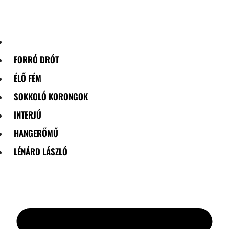
Skip
to
content
FORRÓ DRÓT
ÉLŐ FÉM
SOKKOLÓ KORONGOK
INTERJÚ
HANGERŐMŰ
LÉNÁRD LÁSZLÓ