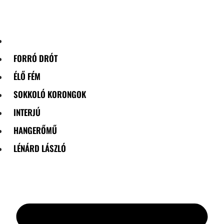
Skip
to
content
FORRÓ DRÓT
ÉLŐ FÉM
SOKKOLÓ KORONGOK
INTERJÚ
HANGERŐMŰ
LÉNÁRD LÁSZLÓ