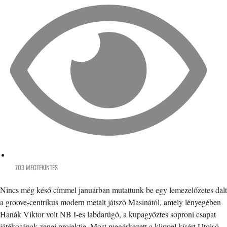
703 MEGTEKINTÉS
Nincs még késő címmel januárban mutattunk be egy lemezelőzetes dalt
a groove-centrikus modern metalt játszó Masinától, amely lényegében
Hanák Viktor volt NB I-es labdarúgó, a kupagyőztes soproni csapat
játékosának zenei projektje. Most megérkezett a klippel kísért Utolsó