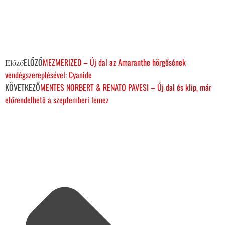
ELŐZŐ
MEZMERIZED – Új dal az Amaranthe hörgősének
Előző
vendégszereplésével: Cyanide
KÖVETKEZŐ
MENTES NORBERT & RENATO PAVESI – Új dal és klip, már
előrendelhető a szeptemberi lemez