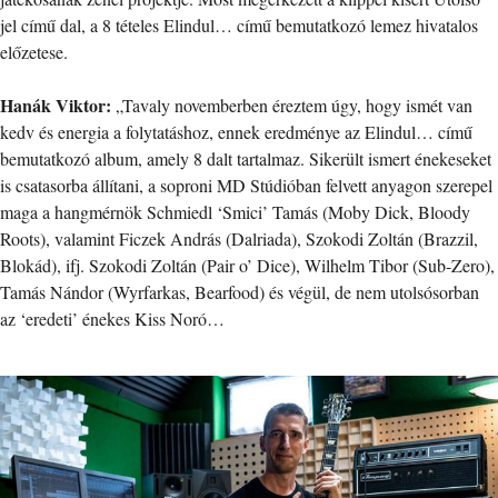
jel című dal, a 8 tételes Elindul… című bemutatkozó lemez hivatalos
előzetese.
Hanák Viktor:
„Tavaly novemberben éreztem úgy, hogy ismét van
kedv és energia a folytatáshoz, ennek eredménye az Elindul… című
bemutatkozó album, amely 8 dalt tartalmaz. Sikerült ismert énekeseket
is csatasorba állítani, a soproni MD Stúdióban felvett anyagon szerepel
maga a hangmérnök Schmiedl ‘Smici’ Tamás (Moby Dick, Bloody
Roots), valamint Ficzek András (Dalriada), Szokodi Zoltán (Brazzil,
Blokád), ifj. Szokodi Zoltán (Pair o’ Dice), Wilhelm Tibor (Sub-Zero),
Tamás Nándor (Wyrfarkas, Bearfood) és végül, de nem utolsósorban
az ‘eredeti’ énekes Kiss Noró…