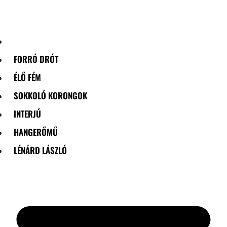
Skip
to
content
FORRÓ DRÓT
ÉLŐ FÉM
SOKKOLÓ KORONGOK
INTERJÚ
HANGERŐMŰ
LÉNÁRD LÁSZLÓ