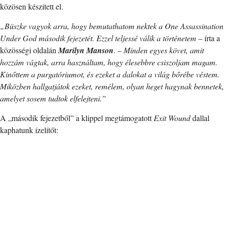
közösen készített el.
„Büszke vagyok arra, hogy bemutathatom nektek a One Assassination
Under God második fejezetét. Ezzel teljessé válik a történetem
– írta a
közösségi oldalán
Marilyn Manson
. –
Minden egyes követ, amit
hozzám vágtak, arra használtam, hogy élesebbre csiszoljam magam.
Kinőttem a purgatóriumot, és ezeket a dalokat a világ bőrébe véstem.
Miközben hallgatjátok ezeket, remélem, olyan heget hagynak bennetek,
amelyet sosem tudtok elfelejteni.”
A „második fejezetből” a klippel megtámogatott
Exit Wound
dallal
kaphatunk ízelítőt: