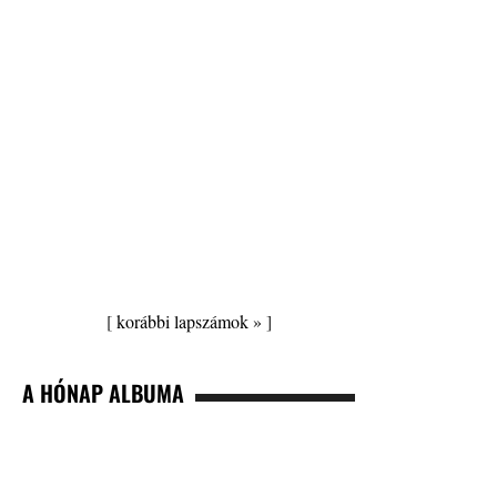
[
korábbi lapszámok »
]
A HÓNAP ALBUMA