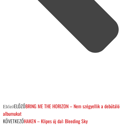
ELŐZŐ
BRING ME THE HORIZON – Nem szégyellik a debütáló
Előző
albumukat
KÖVETKEZŐ
HAKEN – Klipes új dal: Bleeding Sky