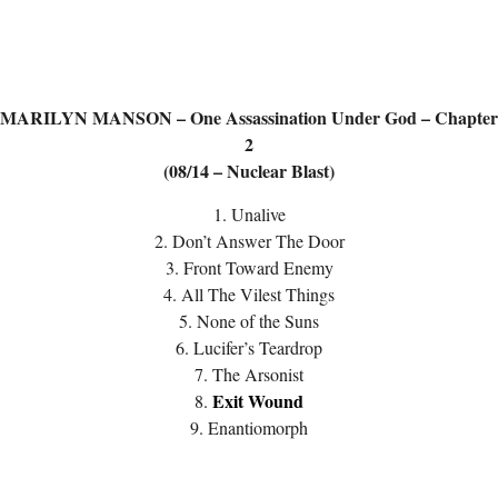
MARILYN MANSON – One Assassination Under God – Chapter
2
(08/14 – Nuclear Blast)
1. Unalive
2. Don’t Answer The Door
3. Front Toward Enemy
4. All The Vilest Things
5. None of the Suns
6. Lucifer’s Teardrop
7. The Arsonist
Exit Wound
8.
9. Enantiomorph