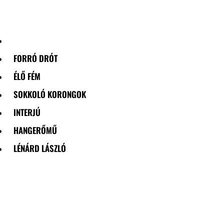
Skip
to
content
FORRÓ DRÓT
ÉLŐ FÉM
SOKKOLÓ KORONGOK
INTERJÚ
HANGERŐMŰ
LÉNÁRD LÁSZLÓ