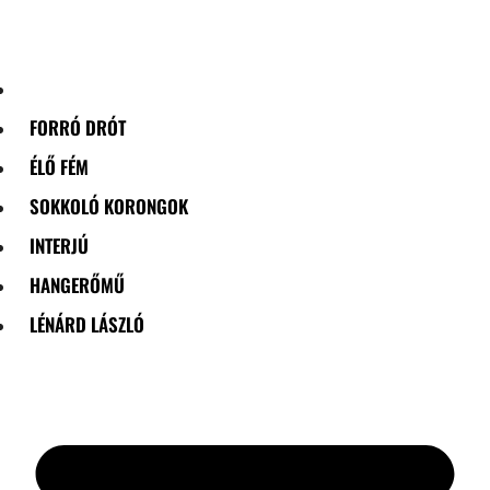
Skip
to
content
FORRÓ DRÓT
ÉLŐ FÉM
SOKKOLÓ KORONGOK
INTERJÚ
HANGERŐMŰ
LÉNÁRD LÁSZLÓ