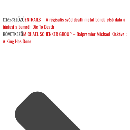
ELŐZŐ
ENTRAILS – A régisulis svéd death metal banda első dala a
Előző
júniusi albumról: Die To Death
KÖVETKEZŐ
MICHAEL SCHENKER GROUP – Dalpremier Michael Kiskével:
A King Has Gone