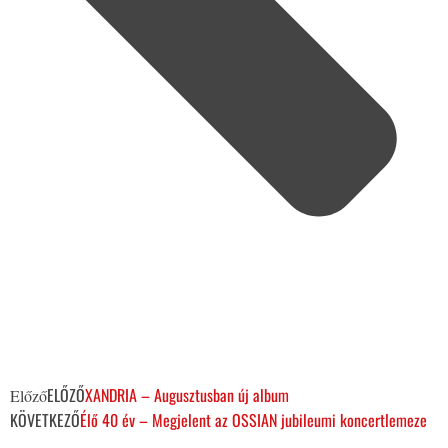
ELŐZŐ
XANDRIA – Augusztusban új album
Előző
KÖVETKEZŐ
Élő 40 év – Megjelent az OSSIAN jubileumi koncertlemeze