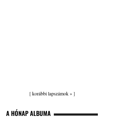
[
korábbi lapszámok »
]
A HÓNAP ALBUMA