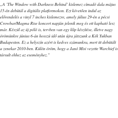
„A ’The Window with Darkness Behind’ kislemez címadó dala május
15-én debütál a digitális platformokon. Ezt követően indul az
előrendelés a vinyl 7 inches kislemezre, amely július 29-én a pécsi
Crowbar/Magma Rise koncert napján jelenik meg és ott kapható lesz
már. Készül az új póló is, tervben van egy klip készítése, illetve nagy
örömünkre június 6-án hosszú idő után újra játszunk a Kék Yukban
Budapesten. Ez a helyszín azért is kedves számunkra, mert itt debütált
a zenekar 2010-ben. Külön öröm, hogy a Janó Misi vezette Warchief is
társult ehhez az eseményhez.”