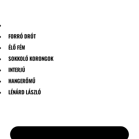
Skip
to
content
FORRÓ DRÓT
ÉLŐ FÉM
SOKKOLÓ KORONGOK
INTERJÚ
HANGERŐMŰ
LÉNÁRD LÁSZLÓ