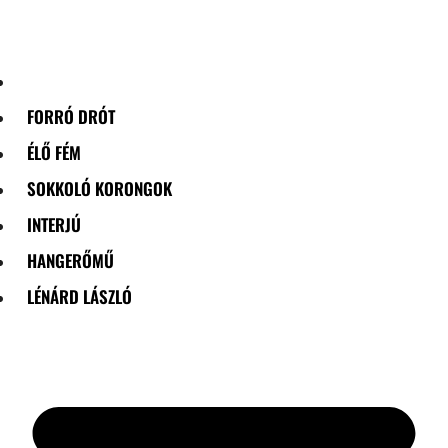
Skip
to
content
FORRÓ DRÓT
ÉLŐ FÉM
SOKKOLÓ KORONGOK
INTERJÚ
HANGERŐMŰ
LÉNÁRD LÁSZLÓ