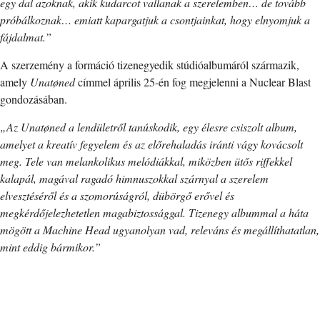
egy dal azoknak, akik kudarcot vallanak a szerelemben… de tovább
próbálkoznak… emiatt kapargatjuk a csontjainkat, hogy elnyomjuk a
fájdalmat.”
A szerzemény a formáció tizenegyedik stúdióalbumáról származik,
amely
Unatøned
címmel április 25-én fog megjelenni a Nuclear Blast
gondozásában.
„Az Unatøned a lendületről tanúskodik, egy élesre csiszolt album,
amelyet a kreatív fegyelem és az előrehaladás iránti vágy kovácsolt
meg. Tele van melankolikus melódiákkal, miközben ütős riffekkel
kalapál, magával ragadó himnuszokkal szárnyal a szerelem
elvesztéséről és a szomorúságról, dübörgő erővel és
megkérdőjelezhetetlen magabiztossággal. Tizenegy albummal a háta
mögött a Machine Head ugyanolyan vad, releváns és megállíthatatlan,
mint eddig bármikor.”