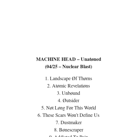
MACHINE HEAD – Unatøned
(04/25 – Nuclear Blast)
1. Landscape Øf Thørns
2. Atømic Revelatiøns
3. Unbøund
4. Øutsider
5. Nøt Løng Før This Wørld
6. These Scars Wøn’t Define Us
7. Dustmaker
8. Bønescraper
9. Addicted Tø Pain