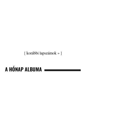
[
korábbi lapszámok »
]
A HÓNAP ALBUMA