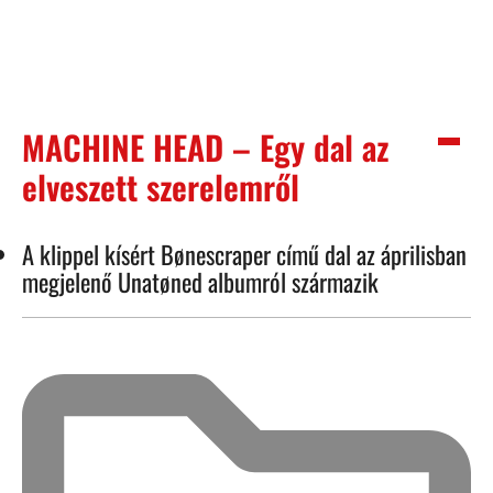
MACHINE HEAD – Egy dal az
elveszett szerelemről
A klippel kísért Bønescraper című dal az áprilisban
megjelenő Unatøned albumról származik