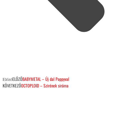
ELŐZŐ
BABYMETAL – Új dal Poppyval
Előző
KÖVETKEZŐ
OCTOPLOID – Szirének siráma