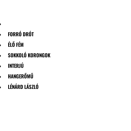
Skip
to
content
FORRÓ DRÓT
ÉLŐ FÉM
SOKKOLÓ KORONGOK
INTERJÚ
HANGERŐMŰ
LÉNÁRD LÁSZLÓ