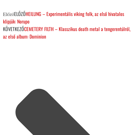
ELŐZŐ
HEILUNG – Experimentális viking folk, az első hivatalos
Előző
klipjük: Norupo
KÖVETKEZŐ
CEMETERY FILTH – Klasszikus death metal a tengerentúlról,
az első album: Dominion