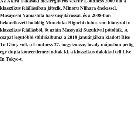
Az Akira Takasaki mestergitáros vezette Loudness 2000 óta a
klasszikus felállásában játszik, Minoru Niihara énekessel,
Masayoshi Yamashita basszusgitárossal, és a 2008-ban
bekövetkezett haláláig Munetaka Higuchi dobos sem hiányzott a
klasszikus felállásból, őt aztán Masayuki Suzukival pótolták. A
csapat legutóbbi stúdióalbuma a 2018 januárjában kiadott Rise
To Glory volt, a Loudness 27. nagylemeze, tavaly májusban pedig
egy dupla koncertlemezt adtak ki, a klasszikus dalokkal teli Live
In Tokyo-t.