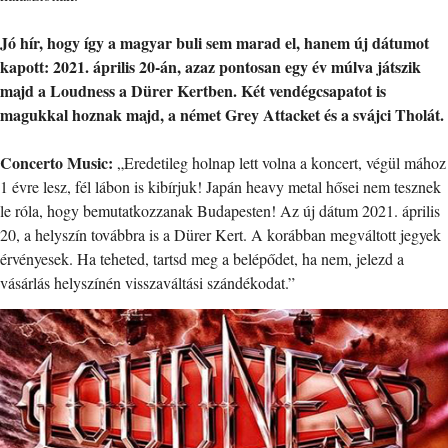
Jó hír, hogy így a magyar buli sem marad el, hanem új dátumot
kapott: 2021. április 20-án, azaz pontosan egy év múlva játszik
majd a Loudness a Dürer Kertben. Két vendégcsapatot is
magukkal hoznak majd, a német Grey Attacket és a svájci Tholát.
Concerto Music:
„Eredetileg holnap lett volna a koncert, végül mához
1 évre lesz, fél lábon is kibírjuk! Japán heavy metal hősei nem tesznek
le róla, hogy bemutatkozzanak Budapesten! Az új dátum 2021. április
20, a helyszín továbbra is a Dürer Kert. A korábban megváltott jegyek
érvényesek. Ha teheted, tartsd meg a belépődet, ha nem, jelezd a
vásárlás helyszínén visszaváltási szándékodat.”