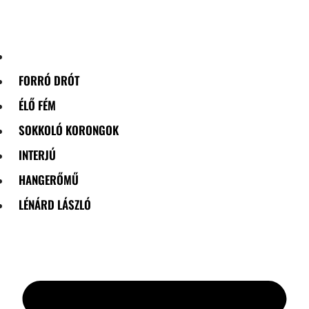
Skip
to
content
FORRÓ DRÓT
ÉLŐ FÉM
SOKKOLÓ KORONGOK
INTERJÚ
HANGERŐMŰ
LÉNÁRD LÁSZLÓ