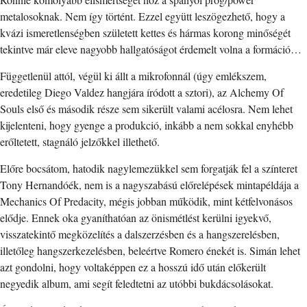
metalosoknak. Nem így történt. Ezzel együtt leszögezhető, hogy a
kvázi ismeretlenségben született kettes és hármas korong minőségét
tekintve már eleve nagyobb hallgatóságot érdemelt volna a formáció…
Függetlenül attól, végül ki állt a mikrofonnál (úgy emlékszem,
eredetileg Diego Valdez hangjára íródott a sztori), az Alchemy Of
Souls első és második része sem sikerült valami acélosra. Nem lehet
kijelenteni, hogy gyenge a produkció, inkább a nem sokkal enyhébb
erőltetett, stagnáló jelzőkkel illethető.
Előre bocsátom, hatodik nagylemezükkel sem forgatják fel a színteret
Tony Hernandóék, nem is a nagyszabású előrelépések mintapéldája a
Mechanics Of Predacity, mégis jobban működik, mint kétfelvonásos
elődje. Ennek oka gyaníthatóan az önismétlést kerülni igyekvő,
visszatekintő megközelítés a dalszerzésben és a hangszerelésben,
illetőleg hangszerkezelésben, beleértve Romero énekét is. Simán lehet
azt gondolni, hogy voltaképpen ez a hosszú idő után előkerült
negyedik album, ami segít feledtetni az utóbbi bukdácsolásokat.