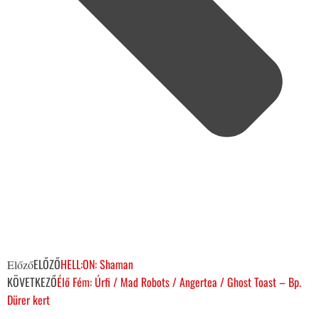
ELŐZŐ
HELL:ON: Shaman
Előző
KÖVETKEZŐ
Élő Fém: Úrfi / Mad Robots / Angertea / Ghost Toast – Bp.
Dürer kert