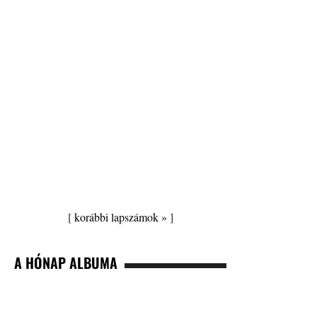
[
korábbi lapszámok »
]
A HÓNAP ALBUMA