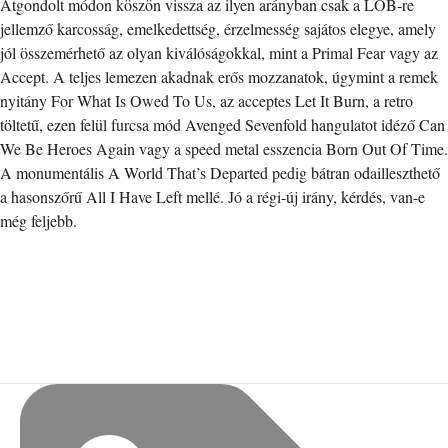
Átgondolt módon köszön vissza az ilyen arányban csak a LOB-re
jellemző karcosság, emelkedettség, érzelmesség sajátos elegye, amely
jól összemérhető az olyan kiválóságokkal, mint a Primal Fear vagy az
Accept. A teljes lemezen akadnak erős mozzanatok, úgymint a remek
nyitány For What Is Owed To Us, az acceptes Let It Burn, a retro
töltetű, ezen felül furcsa mód Avenged Sevenfold hangulatot idéző Can
We Be Heroes Again vagy a speed metal esszencia Born Out Of Time.
A monumentális A World That’s Departed pedig bátran odailleszthető
a hasonszőrű All I Have Left mellé. Jó a régi-új irány, kérdés, van-e
még feljebb.