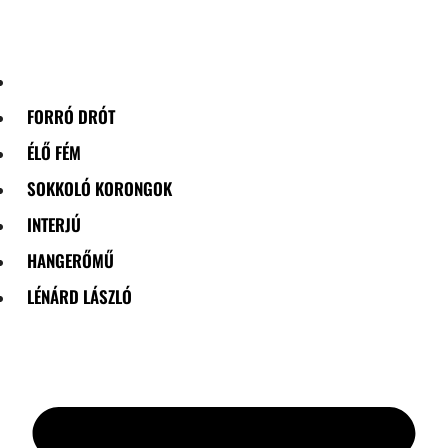
Skip
to
content
FORRÓ DRÓT
ÉLŐ FÉM
SOKKOLÓ KORONGOK
INTERJÚ
HANGERŐMŰ
LÉNÁRD LÁSZLÓ