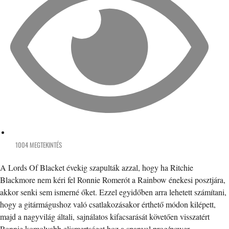
1004 MEGTEKINTÉS
A Lords Of Blacket évekig szapulták azzal, hogy ha Ritchie
Blackmore nem kéri fel Ronnie Romerót a Rainbow énekesi posztjára,
akkor senki sem ismerné őket. Ezzel egyidőben arra lehetett számítani,
hogy a gitármágushoz való csatlakozásakor érthető módon kilépett,
majd a nagyvilág általi, sajnálatos kifacsarását követően visszatért
Ronnie komolyabb elismertséget hoz a spanyol prog/power