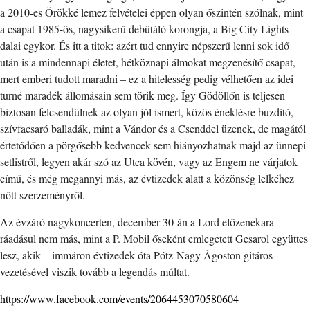
a 2010-es Örökké lemez felvételei éppen olyan őszintén szólnak, mint
a csapat 1985-ös, nagysikerű debütáló korongja, a Big City Lights
dalai egykor. És itt a titok: azért tud ennyire népszerű lenni sok idő
után is a mindennapi életet, hétköznapi álmokat megzenésítő csapat,
mert emberi tudott maradni – ez a hitelesség pedig vélhetően az idei
turné maradék állomásain sem törik meg. Így Gödöllőn is teljesen
biztosan felcsendülnek az olyan jól ismert, közös éneklésre buzdító,
szívfacsaró balladák, mint a Vándor és a Csenddel üzenek, de magától
értetődően a pörgősebb kedvencek sem hiányozhatnak majd az ünnepi
setlistről, legyen akár szó az Utca kövén, vagy az Engem ne várjatok
című, és még megannyi más, az évtizedek alatt a közönség lelkéhez
nőtt szerzeményről.
Az évzáró nagykoncerten, december 30-án a Lord előzenekara
ráadásul nem más, mint a P. Mobil őseként emlegetett Gesarol együttes
lesz, akik – immáron évtizedek óta Pótz-Nagy Ágoston gitáros
vezetésével viszik tovább a legendás múltat.
https://www.facebook.com/events/2064453070580604