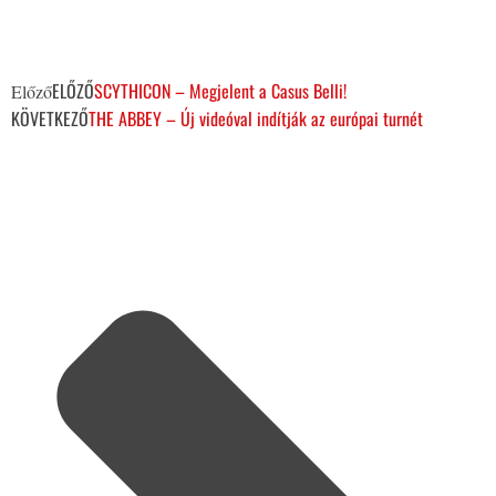
ELŐZŐ
SCYTHICON – Megjelent a Casus Belli!
Előző
KÖVETKEZŐ
THE ABBEY – Új videóval indítják az európai turnét