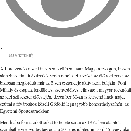
708 MEGTEKINTÉS
A Lord zenekart senkinek sem kell bemutatni Magyarországon, hiszen
akinek az elmúlt évtizedek során rabolta el a szívét az élő rockzene, az
biztosan megfordult már az ötven esztendeje aktív ikon bulijain. Pohl
Mihály és csapata lendületes, szenvedélyes, elhivatott magyar rocknótái
az idei szilveszter előestéjén, december 30-án is felcsendülnek majd,
ezúttal a fővároshoz közeli Gödöllő legnagyobb koncerthelyszínén, az
Egyetemi Sportcsarnokban.
Mert hiába formálódott sokat története során az 1972-ben alapított
szombathelyi együttes tagsága, a 2017-es jubileumi Lord 45, vagy akár