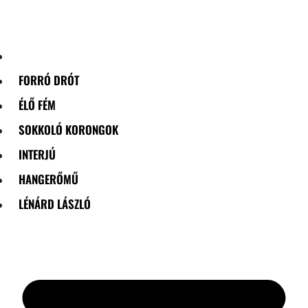
Skip
to
content
FORRÓ DRÓT
ÉLŐ FÉM
SOKKOLÓ KORONGOK
INTERJÚ
HANGERŐMŰ
LÉNÁRD LÁSZLÓ