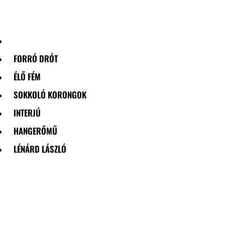
Skip
to
content
FORRÓ DRÓT
ÉLŐ FÉM
SOKKOLÓ KORONGOK
INTERJÚ
HANGERŐMŰ
LÉNÁRD LÁSZLÓ