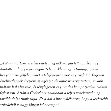
„
A Running Low eredeti ötlete még akkor született, amikor úgy
döntöttem, hogy a norvégiai Telemarkban, egy Himingen nevű
hegycsúcsra felfelé menet a telefonomra írok egy vázlatot. Teljesen
értelmetlennek éreztem az egészet, de amikor visszatértem, tovább
tudtam haladni vele, és ténylegesen egy rendes kompozícióvá tudtam
fejleszteni. Aztán a Cederberg stúdióban a teljes zenekarral még
tovább dolgoztunk rajta. Ez a dal a bizonyíték arra, hogy a legkisebb
szikrákból is nagy lángot lehet csapni.