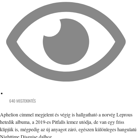
640 MEGTEKINTÉS
Aphelion címmel megjelent és végig is hallgatható a norvég Leprous
hetedik albuma, a 2019-es Pitfalls lemez utódja, de van egy friss
klipjük is, mégpedig az új anyagot záró, egészen különleges hangulatú
Nighttime Disguise dalhoz.