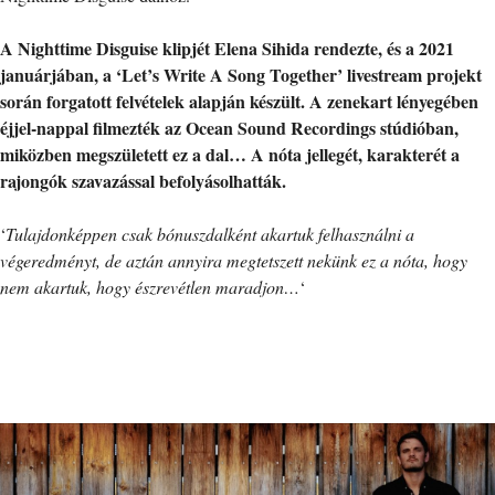
A Nighttime Disguise klipjét Elena Sihida rendezte, és a 2021
januárjában, a ‘Let’s Write A Song Together’ livestream projekt
során forgatott felvételek alapján készült. A zenekart lényegében
éjjel-nappal filmezték az Ocean Sound Recordings stúdióban,
miközben megszületett ez a dal… A nóta jellegét, karakterét a
rajongók szavazással befolyásolhatták.
‘
Tulajdonképpen csak bónuszdalként akartuk felhasználni a
végeredményt, de aztán annyira megtetszett nekünk ez a nóta, hogy
nem akartuk, hogy észrevétlen maradjon…
‘