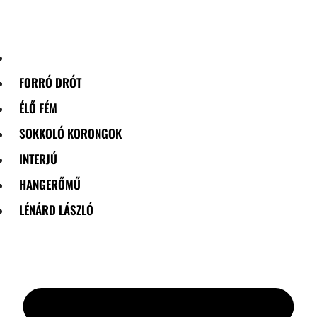
Skip
to
content
FORRÓ DRÓT
ÉLŐ FÉM
SOKKOLÓ KORONGOK
INTERJÚ
HANGERŐMŰ
LÉNÁRD LÁSZLÓ