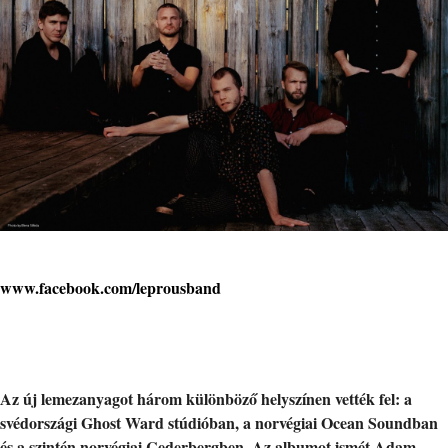
www.facebook.com/leprousband
Az új lemezanyagot három különböző helyszínen vették fel: a
svédországi Ghost Ward stúdióban, a norvégiai Ocean Soundban
és a szintén norvégiai Cederbergben. Az albumot ismét Adam