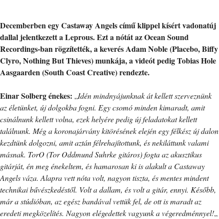
Decemberben egy Castaway Angels című klippel kísért vadonatúj
dallal jelentkezett a Leprous. Ezt a nótát az Ocean Sound
Recordings-ban rögzítették, a keverés Adam Noble (Placebo, Biffy
Clyro, Nothing But Thieves) munkája, a videót pedig Tobias Hole
Aasgaarden (South Coast Creative) rendezte.
Einar Solberg énekes:
„
Idén mindnyájunknak át kellett szerveznünk
az életünket, új dolgokba fogni. Egy csomó minden kimaradt, amit
csinálnunk kellett volna, ezek helyére pedig új feladatokat kellett
találnunk. Még a koronajárvány kitörésének elején egy félkész új dalon
kezdtünk dolgozni, amit aztán félrehajítottunk, és nekiláttunk valami
másnak. TorO (Tor Oddmund Suhrke gitáros) fogta az akusztikus
gitárját, én meg énekeltem, és hamarosan ki is alakult a Castaway
Angels váza. Alapra vett nóta volt, nagyon tiszta, és mentes mindent
technikai bűvészkedéstől. Volt a dallam, és volt a gitár, ennyi. Később,
már a stúdióban, az egész bandával vettük fel, de ott is maradt az
eredeti megközelítés. Nagyon elégedettek vagyunk a végeredménnyel!
„