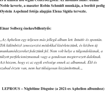
Noble keverte, a maszter Robin Schmidt munkája, a borítót pedig
Øystein Aspelund fotója alapján Elena Sigida tervezte.
Einar Solberg énekes/billentyűs:
„Az Aphelion egy teljesen más jellegű album lett. Intuitív és spontán.
Tök különböző zeneszerzési módokkal kísérleteztünk, és közben új
munkamódszereket fedeztünk fel. Nem volt helye a túlgondolásnak, a
túlzott perfekcionizmusnak vagy a gondosan megtervezett daloknak.
Azt hiszem, hogy ez az egyik erőssége ennek az albumnak. Élő és
szabad érzete van, nem hat túlságosan kiszámítottnak.
„
LEPROUS – Nighttime Disguise (a 2021-es Aphelion albumhoz)