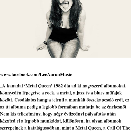
www.facebook.com/LeeAaronMusic
A kanadai ‘Metal Queen’ 1982 óta ad ki nagyszerű albumokat,
„
könnyedén lépegetve a rock, a metal, a jazz és a blues műfajok
között. Csodálatos hangja jelenti a munkáit összekapcsoló erőt, ez
az új albuma pedig a legjobb formában mutatja be az énekesnőt.
Nem kis teljesítmény, hogy négy évtizednyi pályafutás után
készíted el a legjobb munkádat, különösen, ha olyan albumok
szerepelnek a katalógusodban, mint a Metal Queen, a Call Of The