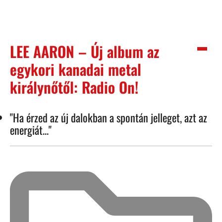
LEE AARON – Új album az
egykori kanadai metal
királynőtől: Radio On!
"Ha érzed az új dalokban a spontán jelleget, azt az
energiát..."