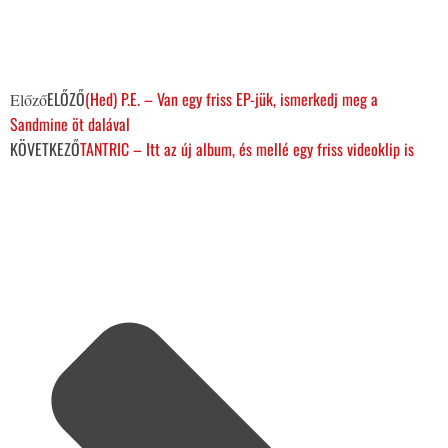
ELŐZŐ
(Hed) P.E. – Van egy friss EP-jük, ismerkedj meg a
Előző
Sandmine öt dalával
KÖVETKEZŐ
TANTRIC – Itt az új album, és mellé egy friss videoklip is