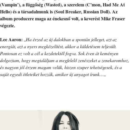
(Vampin’), a függőség (Wasted), a szerelem (C’mon, Had Me At
Hello) és a társadalmunk is (Soul Breaker, Russian Doll). Az
album producere maga az énekesnő volt, a keverést Mike Fraser
végezte.
Lee Aaron:
„
Ha érzed az új dalokban a spontán jelleget, azt az
energiát, azt a nyers megközelítést, akkor a küldetésem teljesült.
Pontosan ez volt a cél a kezdetektől fogva. Sok éven át keményen
dolgoztam, hogy megtaláljam a megfelelő zenészeket a zenekaromhoz,
és nagyon jól érzem magam velük, hiszen szuper tehetségesek, és a
saját egyedi ötleteiket hozzák, amikor új anyagot írunk…
„