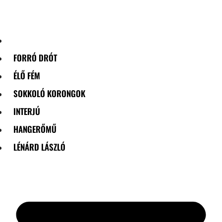
Skip
to
content
FORRÓ DRÓT
ÉLŐ FÉM
SOKKOLÓ KORONGOK
INTERJÚ
HANGERŐMŰ
LÉNÁRD LÁSZLÓ