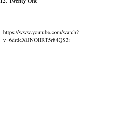
12. Twenty One
https://www.youtube.com/watch?
v=6drdeXiJNOlIRT5r84QS2r