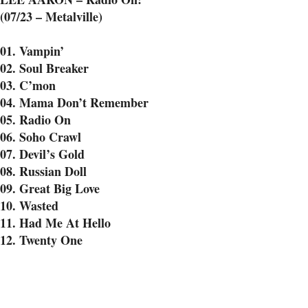
(07/23 – Metalville)
01. Vampin’
02. Soul Breaker
03. C’mon
04. Mama Don’t Remember
05. Radio On
06. Soho Crawl
07. Devil’s Gold
08. Russian Doll
09. Great Big Love
10. Wasted
11. Had Me At Hello
12. Twenty One